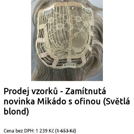
Prodej vzorků - Zamítnutá
novinka Mikádo s ofinou (Světlá
blond)
Cena bez DPH:
1 239 Kč
(
1 653 Kč
)