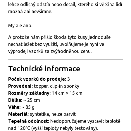
lehce odlišný odstín nebo detail, kterého si většina lidí
možná ani nevšimne.
My ale ano.
A protože nám přišlo škoda tyto kusy jednoduše
nechat ležet bez využití, uvolňujeme je nyní ve
výprodeji vzorků za zvýhodněnou cenu.
Technické
informace
Poček vzorků do prodeje:
3
Provedení:
topper, clip-in sponky
Rozměry základny:
14 cm × 15 cm
Délka:
~ 25 cm
Váha:
~ 85 g
Materiál:
syntetika, nelze barvit
Tepelná
odolnost:
Nedoporučujeme vystavit teplotě
nad 120°C (vyšší teploty nebyly testovány).