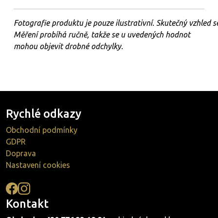
Fotografie
produktu
je
pouze
ilustrativní.
Skutečný
vzhled
s
Měření probíhá ručně, takže se u uvedených hodnot
mohou objevit drobné odchylky.
Rychlé odkazy
Obchodní podmínky
GDPR
Doprava
Nastavení cookies
Kontakt