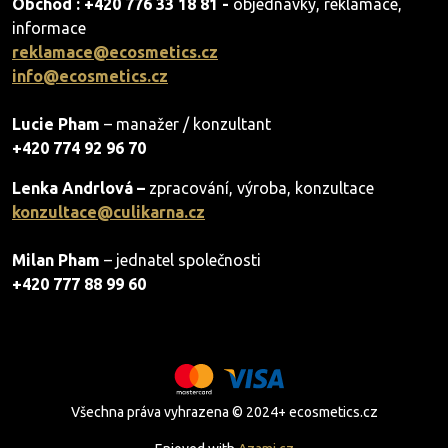
Obchod : +420 776 33 18 81 -
objednávky, reklamace,
informace
reklamace@ecosmetics.cz
info@ecosmetics.cz
Lucie Pham
– manažer / konzultant
+420 774 92 96 70
Lenka Andrlová –
zpracování, výroba, konzultace
konzultace@culikarna.cz
Milan Pham
– jednatel společnosti
+420 777 88 99 60
Všechna práva vyhrazena © 2024+ ecosmetics.cz