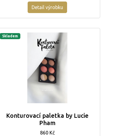
Detail výrobku
Skladem
Konturovací paletka by Lucie
Pham
860 Kč