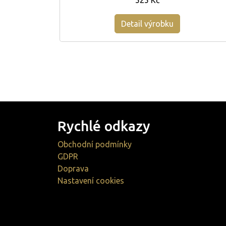
525 Kč
Detail výrobku
Rychlé odkazy
Obchodní podmínky
GDPR
Doprava
Nastavení cookies