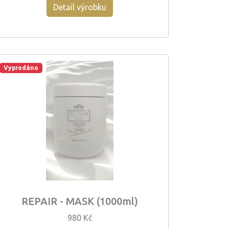
Detail výrobku
Vyprodáno
REPAIR - MASK (1000ml)
980 Kč