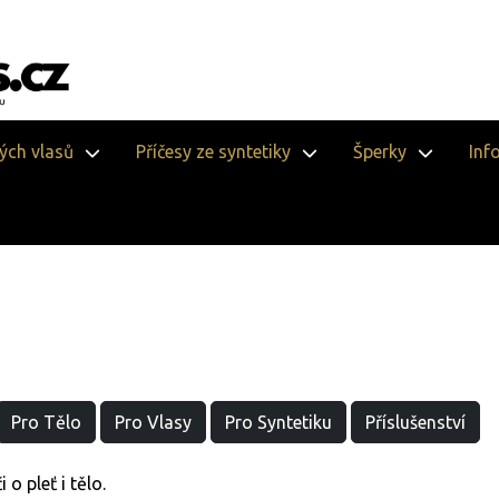
vých vlasů
Příčesy ze syntetiky
Šperky
Inf
Pro Tělo
Pro Vlasy
Pro Syntetiku
Příslušenství
o pleť i tělo.