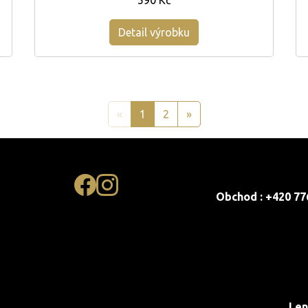
590 Kč
Detail výrobku
«
1
2
»
Obchod : +420 77
Len