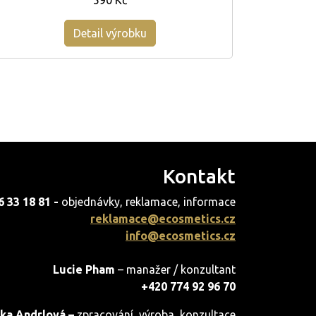
590 Kč
Detail výrobku
Kontakt
6 33 18 81 -
objednávky, reklamace, informace
reklamace@ecosmetics.cz
info@ecosmetics.cz
Lucie Pham
– manažer / konzultant
+420 774 92 96 70
ka Andrlová –
zpracování, výroba, konzultace