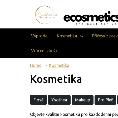
Výprodej
Kosmetika
Příčesy z pra
Vrácení zboží
Home
Kosmetika
Kosmetika
Flosé
Ysothea
Makeup
Pro Pleť
Objevte kvalitní kosmetiku pro každodenní péči 