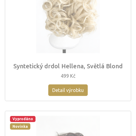
Syntetický drdol Hellena, Světlá Blond
499 Kč
Detail výrobku
Vyprodáno
Novinka