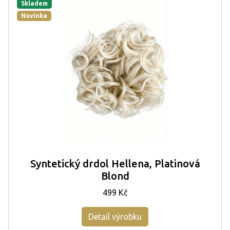
Skladem
Novinka
Syntetický drdol Hellena, Platinová
Blond
499 Kč
Detail výrobku