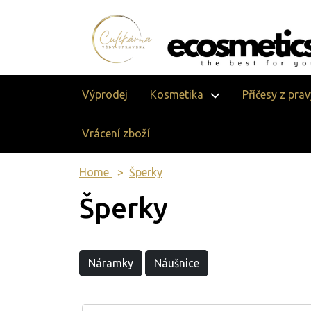
Výprodej
Kosmetika
Příčesy z pra
Vrácení zboží
Home
Šperky
Šperky
Náramky
Náušnice