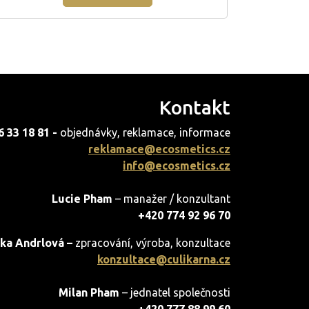
Kontakt
6 33 18 81 -
objednávky, reklamace, informace
reklamace@ecosmetics.cz
info@ecosmetics.cz
Lucie Pham
– manažer / konzultant
+420 774 92 96 70
ka Andrlová –
zpracování, výroba, konzultace
konzultace@culikarna.cz
Milan Pham
– jednatel společnosti