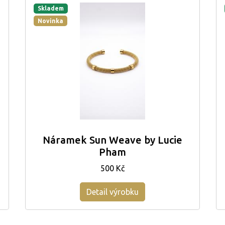
Skladem
Novinka
Náramek Sun Weave by Lucie
Pham
500 Kč
Detail výrobku