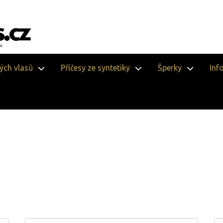
vých vlasů
Příčesy ze syntetiky
Šperky
Inf