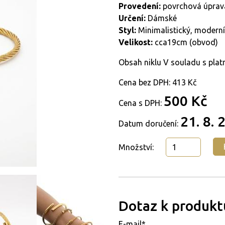
Provedení:
povrchová úprava
Určení:
Dámské
Styl:
Minimalistický, moderní
Velikost:
cca19cm (obvod)
Obsah niklu V souladu s pla
Cena bez DPH:
413 Kč
500 Kč
Cena s DPH:
21. 8. 
Datum doručení:
Množství:
Dotaz k produkt
E-mail*