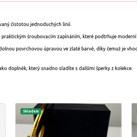
aný čistotou jednoduchých linií.
é praktickým šroubovacím zapínáním, které podtrhuje moderní
dolnou povrchovou úpravou ve zlaté barvě, díky čemuž je vhod
ko doplněk, který snadno sladíte s dalšími šperky z kolekce.
Skladem