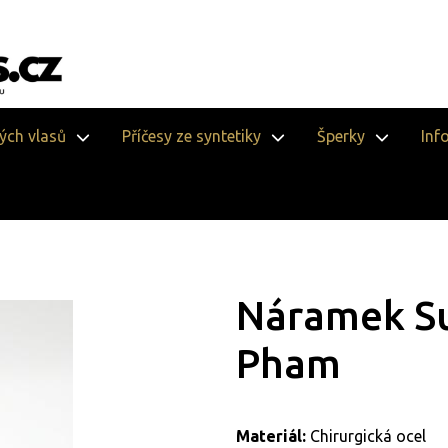
vých vlasů
Příčesy ze syntetiky
Šperky
Inf
Náramek Su
Pham
Materiál:
Chirurgická ocel