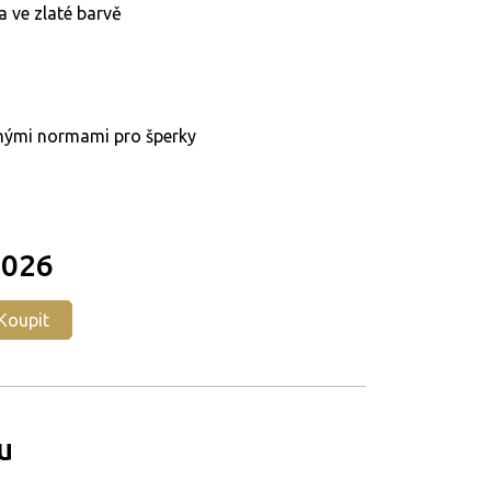
 ve zlaté barvě
tnými normami pro šperky
2026
Koupit
u