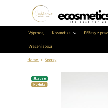
Výprodej
Kosmetika
Příčesy z pra
Vrácení zboží
Home
Šperky
Skladem
Novinka