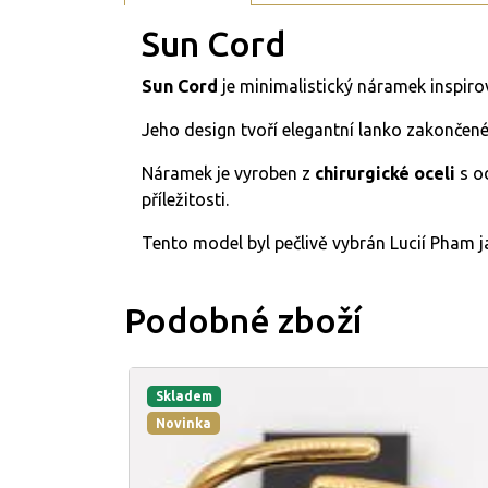
Sun Cord
Sun Cord
je minimalistický náramek inspirov
Jeho design tvoří elegantní lanko zakončen
Náramek je vyroben z
chirurgické oceli
s o
příležitosti.
Tento model byl pečlivě vybrán Lucií Pham ja
Podobné zboží
Skladem
Novinka