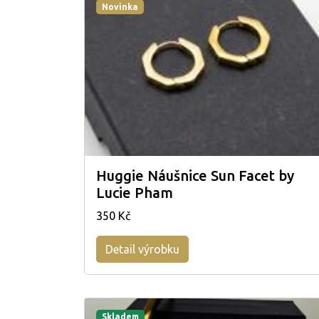
Novinka
Huggie Náušnice Sun Facet by
Lucie Pham
350 Kč
Detail výrobku
Skladem