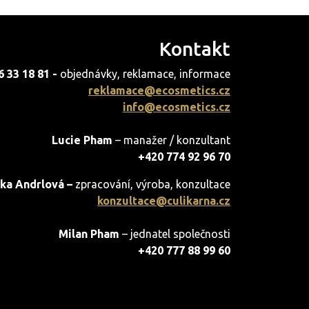
Kontakt
6 33 18 81 -
objednávky, reklamace, informace
reklamace@ecosmetics.cz
info@ecosmetics.cz
Lucie Pham
– manažer / konzultant
+420 774 92 96 70
ka Andrlová –
zpracování, výroba, konzultace
konzultace@culikarna.cz
Milan Pham
– jednatel společnosti
+420 777 88 99 60