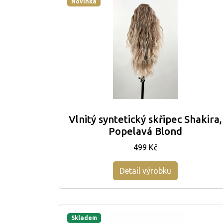
Novinka
Vlnitý syntetický skřipec Shakira,
Popelavá Blond
499 Kč
Detail výrobku
Skladem