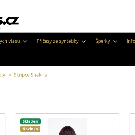
vých vlasů
Příčesy ze syntetiky
Šperky
Inf
oly
Skřipce Shakira
Skladem
Novinka