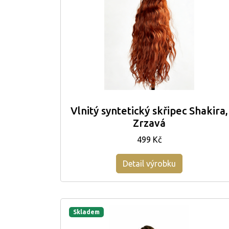
Vlnitý syntetický skřipec Shakira,
Zrzavá
499 Kč
Detail výrobku
Skladem