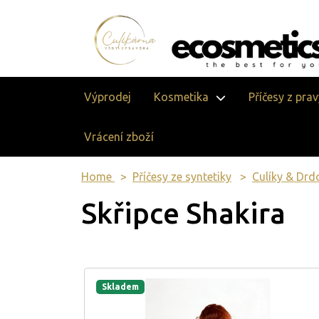
Výprodej
Kosmetika
Příčesy z pra
Vrácení zboží
Home
Příčesy ze syntetiky
Culíky & Drd
Skřipce Shakira
Skladem