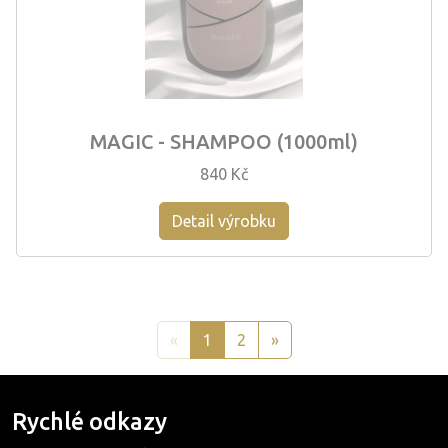
MAGIC - SHAMPOO (1000ml)
840 Kč
Detail výrobku
«
1
2
»
Rychlé odkazy