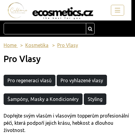
Home
Kosmetika
Pro Vlasy
Pro Vlasy
Pro regeneraci vlasů
Pro vyhlazené vlasy
Šampóny, Masky a Kondicionéry
Styling
Dopřejte svým vlasům i vlasovým topperům profesionální
péči, která podpoří jejich krásu, hebkost a dlouhou
životnost.