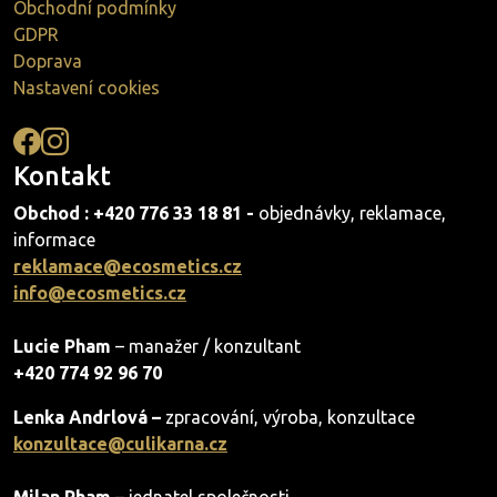
Obchodní podmínky
GDPR
Doprava
Nastavení cookies
Kontakt
Obchod : +420 776 33 18 81 -
objednávky, reklamace,
informace
reklamace@ecosmetics.cz
info@ecosmetics.cz
Lucie Pham
– manažer / konzultant
+420 774 92 96 70
Lenka Andrlová –
zpracování, výroba, konzultace
konzultace@culikarna.cz
Milan Pham
– jednatel společnosti