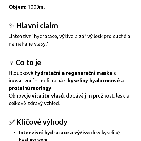
Objem:
1000ml
✨ Hlavní claim
„Intenzivní hydratace, výživa a zářivý lesk pro suché a
namáhané vlasy.“
‍♀️ Co to je
Hloubkově
hydratační a regenerační maska
s
inovativní formulí na bázi
kyseliny hyaluronové
a
proteinů moringy
.
Obnovuje
vitalitu vlasů
, dodává jim pružnost, lesk a
celkově zdravý vzhled.
✅ Klíčové výhody
Intenzivní hydratace a výživa
díky kyselině
hyaluronové.