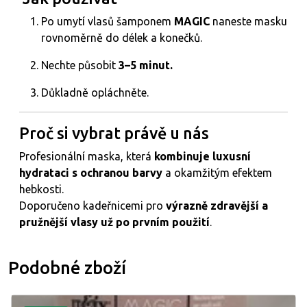
Po umytí vlasů šamponem
MAGIC
naneste masku
rovnoměrně do délek a konečků.
Nechte působit
3–5 minut.
Důkladně opláchněte.
Proč si vybrat právě u nás
Profesionální maska, která
kombinuje luxusní
hydrataci s ochranou barvy
a okamžitým efektem
hebkosti.
Doporučeno kadeřnicemi pro
výrazně zdravější a
pružnější vlasy už po prvním použití
.
Podobné zboží