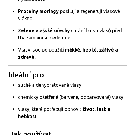
Proteiny moringy
posilují a regenerují vlasové
vlákno.
Zelené vlašské ořechy
chrání barvu vlasů před
UV zářením a blednutím.
Vlasy jsou po použití
měkké, hebké, zářivé a
zdravé.
Ideální pro
suché a dehydratované vlasy
chemicky ošetřené (barvené, odbarvované) vlasy
vlasy, které potřebují obnovit
život, lesk a
hebkost
️ Jak používat