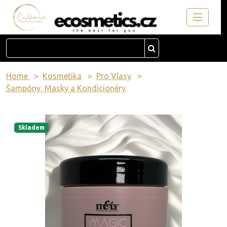
Home
Kosmetika
Pro Vlasy
Šampóny, Masky a Kondicionéry
Skladem