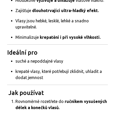
Hloubkově
vyživuje a uhlazuje
vlasové vlákno.
Zajišťuje
dlouhotrvající ultra-hladký efekt.
Vlasy jsou hebké, lesklé, lehké a snadno
upravitelné.
Minimalizuje
krepatění i při vysoké vlhkosti.
Ideální pro
suché a nepoddajné vlasy
krepaté vlasy, které potřebují zklidnit, uhladit a
dodat jemnost
️ Jak používat
Rovnoměrně rozetřete do
ručníkem vysušených
délek a konečků vlasů.