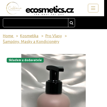
Home
Kosmetika
Pro Vlasy
Šampóny, Masky a Kondicionéry
Skladem u dodavatele