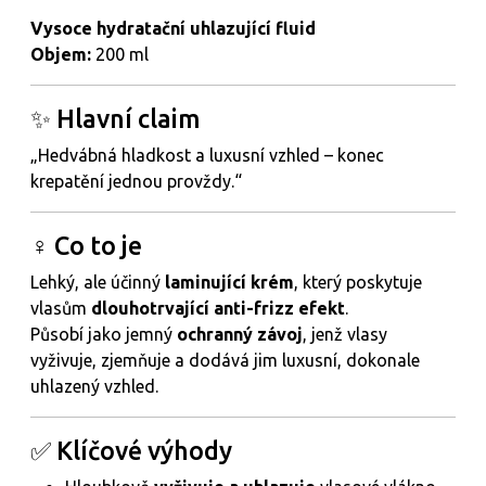
Vysoce hydratační uhlazující fluid
Objem:
200 ml
✨ Hlavní claim
„Hedvábná hladkost a luxusní vzhled – konec
krepatění jednou provždy.“
‍♀️ Co to je
Lehký, ale účinný
laminující krém
, který poskytuje
vlasům
dlouhotrvající anti-frizz efekt
.
Působí jako jemný
ochranný závoj
, jenž vlasy
vyživuje, zjemňuje a dodává jim luxusní, dokonale
uhlazený vzhled.
✅ Klíčové výhody