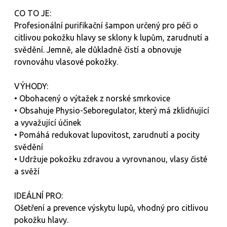
CO TO JE:
Profesionální purifikační šampon určený pro péči o
citlivou pokožku hlavy se sklony k lupům, zarudnutí a
svědění. Jemně, ale důkladně čistí a obnovuje
rovnováhu vlasové pokožky.
VÝHODY:
• Obohacený o výtažek z norské smrkovice
• Obsahuje Physio-Seboregulator, který má zklidňující
a vyvažující účinek
• Pomáhá redukovat lupovitost, zarudnutí a pocity
svědění
• Udržuje pokožku zdravou a vyrovnanou, vlasy čisté
a svěží
IDEÁLNÍ PRO:
Ošetření a prevence výskytu lupů, vhodný pro citlivou
pokožku hlavy.