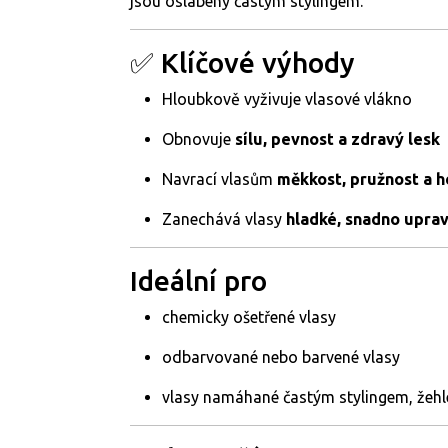
jsou oslabeny častým stylingem.
✅ Klíčové výhody
Hloubkově vyživuje vlasové vlákno
Obnovuje
sílu, pevnost a zdravý lesk
Navrací vlasům
měkkost, pružnost a 
Zanechává vlasy
hladké, snadno uprav
Ideální pro
chemicky ošetřené vlasy
odbarvované nebo barvené vlasy
vlasy namáhané častým stylingem, žehl