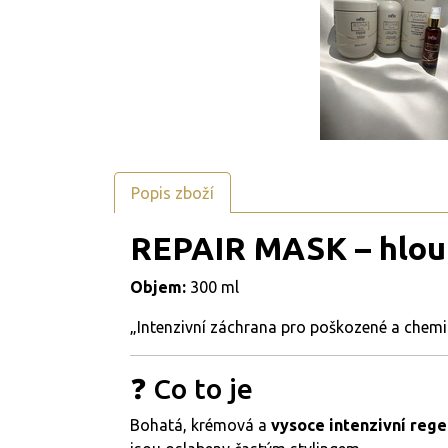
Popis zboží
REPAIR MASK – hloub
Objem:
300 ml
„Intenzivní záchrana pro poškozené a chem
❓ Co to je
Bohatá, krémová a
vysoce intenzivní reg