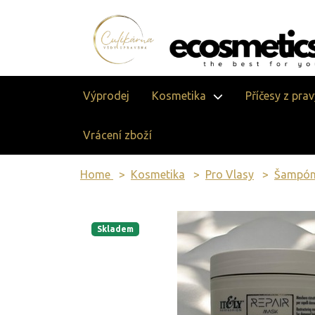
Výprodej
Kosmetika
Příčesy z pra
Vrácení zboží
Home
Kosmetika
Pro Vlasy
Šampóny
Skladem