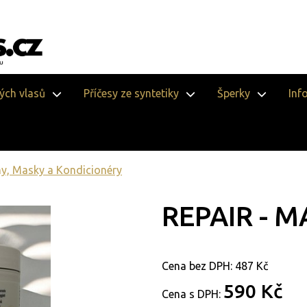
vých vlasů
Příčesy ze syntetiky
Šperky
Inf
, Masky a Kondicionéry
REPAIR - M
Cena bez DPH:
487 Kč
590 Kč
Cena s DPH: