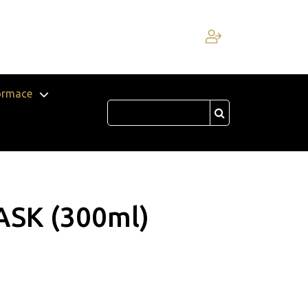
ormace
ASK (300ml)