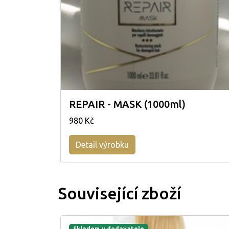
REPAIR - MASK (1000ml)
980 Kč
Detail výrobku
Související zboží
Skladem u dodavatele