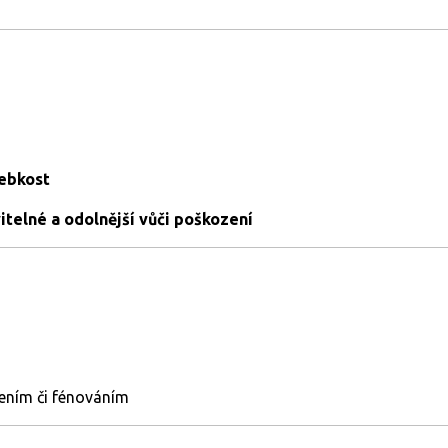
hebkost
itelné a odolnější vůči poškození
ením či fénováním