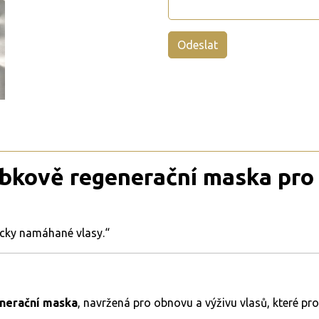
kově regenerační maska pro
icky namáhané vlasy.“
enerační maska
, navržená pro obnovu a výživu vlasů, které p