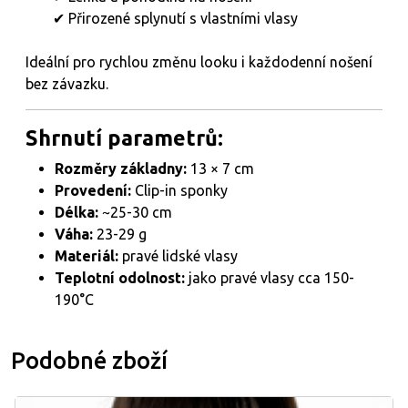
✔ Přirozené splynutí s vlastními vlasy
Ideální pro rychlou změnu looku i každodenní nošení
bez závazku.
Shrnutí parametrů:
Rozměry základny:
13 × 7 cm
Provedení:
Clip-in sponky
Délka:
~25-30 cm
Váha:
23-29 g
Materiál:
pravé lidské vlasy
Teplotní odolnost:
jako pravé vlasy cca 150-
190°C
Podobné zboží