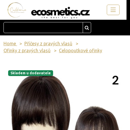
Home
Příčesy z pravých vlasů
Ofinky z pravých vlasů
Celopoutkové ofinky
Skladem u dodavatele