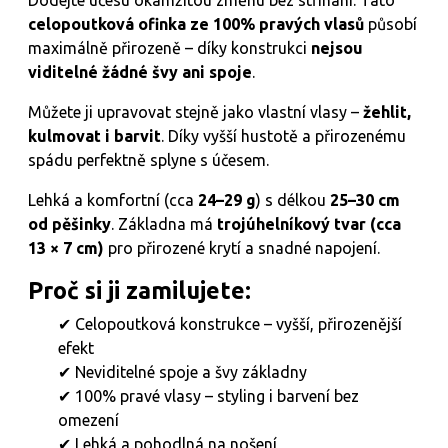
celopoutková ofinka ze 100% pravých vlasů
působí
maximálně přirozeně – díky konstrukci
nejsou
viditelné žádné švy ani spoje
.
Můžete ji upravovat stejně jako vlastní vlasy –
žehlit,
kulmovat i barvit
. Díky vyšší hustotě a přirozenému
spádu perfektně splyne s účesem.
Lehká a komfortní (cca
24–29 g
) s délkou
25–30 cm
od pěšinky
. Základna má
trojúhelníkový tvar (cca
13 × 7 cm)
pro přirozené krytí a snadné napojení.
Proč si ji zamilujete:
✔ Celopoutková konstrukce – vyšší, přirozenější
efekt
✔ Neviditelné spoje a švy základny
✔ 100% pravé vlasy – styling i barvení bez
omezení
✔ Lehká a pohodlná na nošení