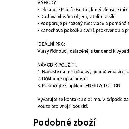
VÝHODY:
• Obsahuje Prolife Factor, který zlepšuje mi
• Dodává vlasům objem, vitalitu a sílu
• Podporuje přirozený růst vlasů a pomáhá 
• Zanechává pokožku svěží, prokrvenou a př
IDEÁLNÍ PRO:
Vlasy řídnoucí, oslabéné, s tendencí k vypad
NÁVOD K POUŽITÍ:
1. Naneste na mokré vlasy, jemně vmasírujt
2. Důkladně opláchněte.
3. Pokračujte s aplikací ENERGY LOTION.
Vyvarujte se kontaktu s očima. V případě z
Pouze pro vnější použití.
Podobné zboží