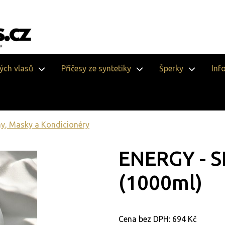
vých vlasů
Příčesy ze syntetiky
Šperky
Inf
, Masky a Kondicionéry
ENERGY -
(1000ml)
Cena bez DPH:
694 Kč