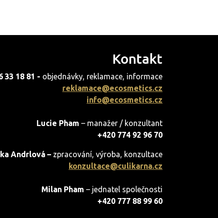
Kontakt
6 33 18 81 -
objednávky, reklamace, informace
reklamace@ecosmetics.cz
info@ecosmetics.cz
Lucie Pham
– manažer / konzultant
+420 774 92 96 70
ka Andrlová –
zpracování, výroba, konzultace
konzultace@culikarna.cz
Milan Pham
– jednatel společnosti
+420 777 88 99 60