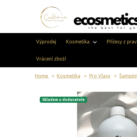
Výprodej
Kosmetika
Příčesy z pra
Vrácení zboží
Home
Kosmetika
Pro Vlasy
Šampóny
Skladem u dodavatele