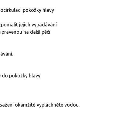
krocirkulaci pokožky hlavy
zpomalit jejich vypadávání
ipravenou na další péči
ávání.
e do pokožky hlavy.
asažení okamžitě vypláchněte vodou.