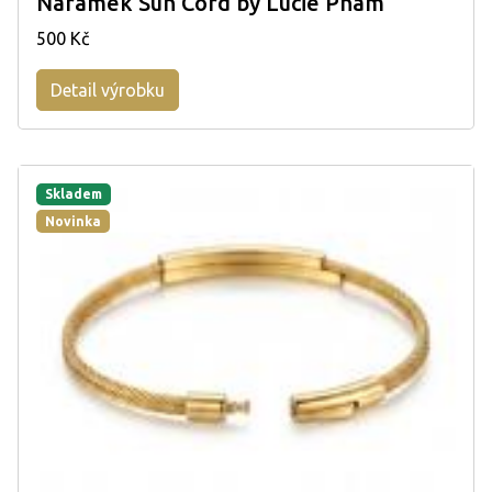
Náramek Sun Cord by Lucie Pham
500 Kč
Detail výrobku
Skladem
Novinka