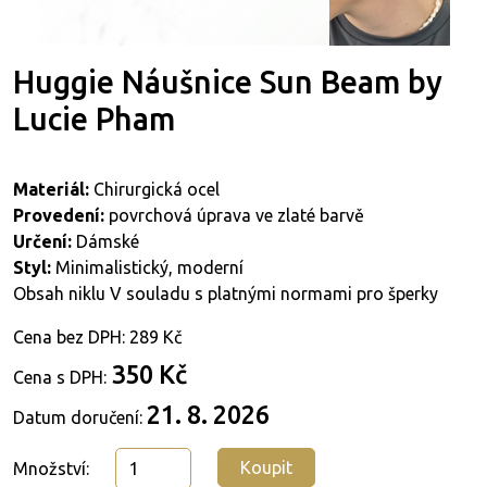
Huggie Náušnice Sun Beam by
Lucie Pham
Materiál:
Chirurgická ocel
Provedení:
povrchová úprava ve zlaté barvě
Určení:
Dámské
Styl:
Minimalistický, moderní
Obsah niklu V souladu s platnými normami pro šperky
Cena bez DPH:
289 Kč
350 Kč
Cena s DPH:
21. 8. 2026
Datum doručení:
Koupit
Množství: