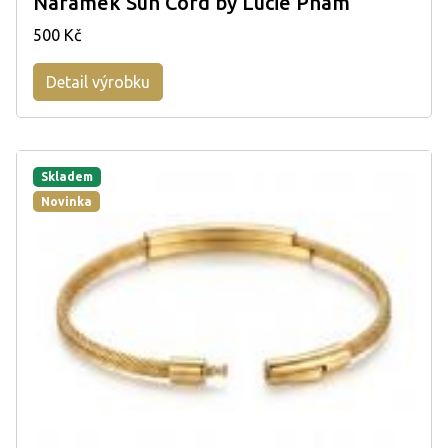
Náramek Sun Cord by Lucie Pham
500 Kč
Detail výrobku
Skladem
Novinka