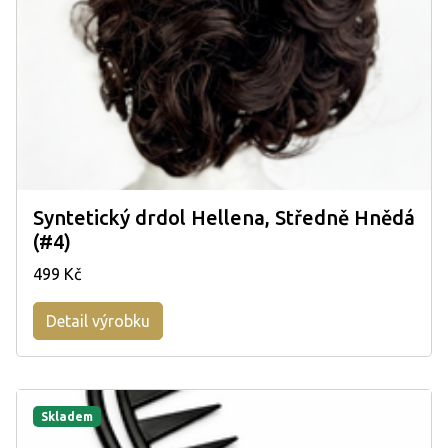
Syntetický drdol Hellena, Středně Hnědá
(#4)
499 Kč
Detail výrobku
Skladem