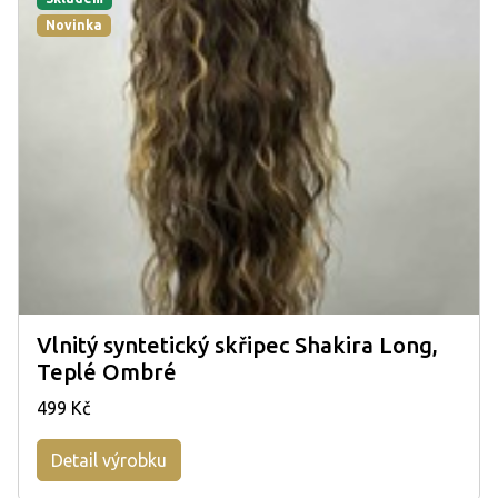
Novinka
Vlnitý syntetický skřipec Shakira Long,
Teplé Ombré
499 Kč
Detail výrobku