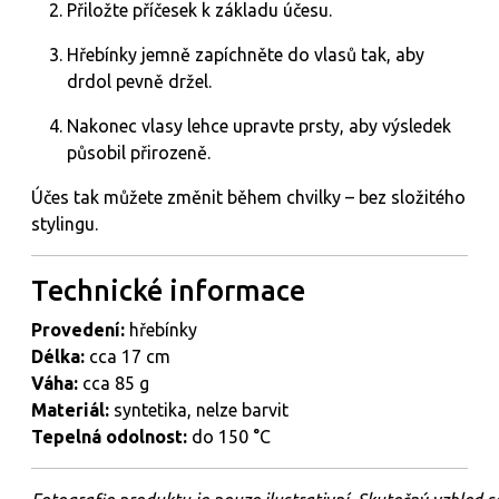
Přiložte příčesek k základu účesu.
Hřebínky jemně zapíchněte do vlasů tak, aby
drdol pevně držel.
Nakonec vlasy lehce upravte prsty, aby výsledek
působil přirozeně.
Účes
tak
můžete
změnit
během
chvilky –
bez
složitého
stylingu.
Technické
informace
Provedení:
hřebínky
Délka:
cca
17
cm
Váha:
cca
85
g
Materiál:
syntetika,
nelze
barvit
Tepelná
odolnost:
do
150 °
C