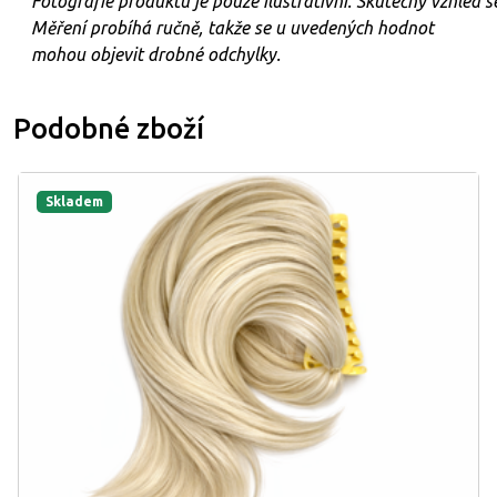
Fotografie
produktu
je
pouze
ilustrativní.
Skutečný
vzhled
s
Měření probíhá ručně, takže se u uvedených hodnot
mohou objevit drobné odchylky.
Podobné zboží
Skladem