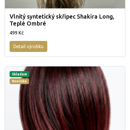
Vlnitý syntetický skřipec Shakira Long,
Teplé Ombré
499 Kč
Detail výrobku
Skladem
Novinka