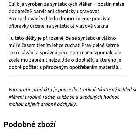
Culík je vyroben ze syntetických vláken – odstín nelze
dodatečně barvit ani chemicky upravovat.
Pro zachování vzhledu doporučujeme používat
přípravky určené na syntetická vlasová vlákna.
I u této délky je přirozené, že se syntetické vlákno
může časem třením lehce cuchat. Pravidelné šetrné
rozčesávání a správná péče opotřebení zpomalí, ale
zcela mu zabránit nelze. Jde o doplněk, u kterého je
dobré počítat s přirozeným opotřebením materiálu.
Fotografie
produktu
je
pouze
ilustrativní.
Skutečný
vzhled
s
Měření probíhá ručně, takže se u uvedených hodnot
mohou objevit drobné odchylky.
Podobné zboží