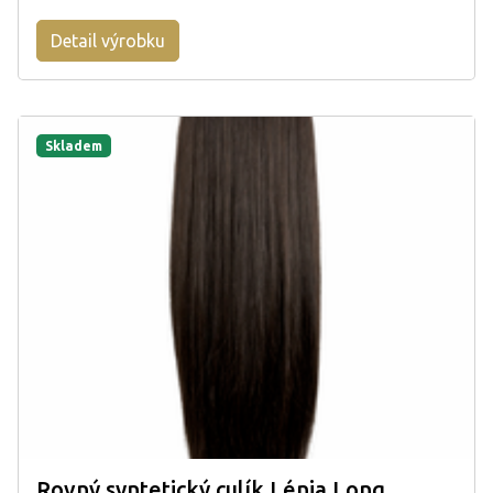
Detail výrobku
Skladem
Rovný syntetický culík Lénia Long,