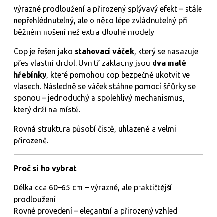
výrazné prodloužení a přirozený splývavý efekt – stále
nepřehlédnutelný, ale o něco lépe zvládnutelný při
běžném nošení než extra dlouhé modely.
Cop je řešen jako
stahovací váček
, který se nasazuje
přes vlastní drdol. Uvnitř základny jsou
dva malé
hřebínky
, které pomohou cop bezpečně ukotvit ve
vlasech. Následně se váček stáhne pomocí šňůrky se
sponou – jednoduchý a spolehlivý mechanismus,
který drží na místě.
Rovná struktura působí čistě, uhlazeně a velmi
přirozeně.
Proč si ho vybrat
Délka cca 60–65 cm – výrazné, ale praktičtější
prodloužení
Rovné provedení – elegantní a přirozený vzhled