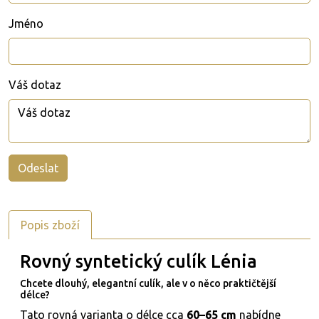
Jméno
Váš dotaz
Popis zboží
Rovný syntetický culík Lénia
Chcete dlouhý, elegantní culík, ale v o něco praktičtější
délce?
Tato rovná varianta o délce cca
60–65 cm
nabídne