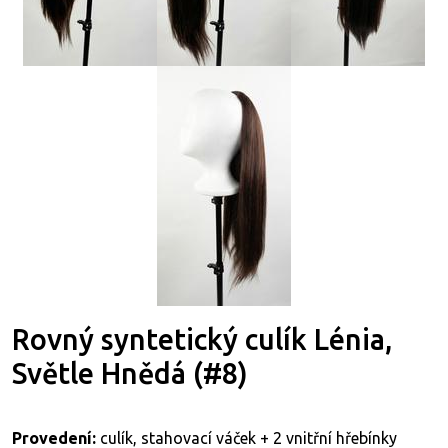
Rovný syntetický culík Lénia,
Světle Hnědá (#8)
Provedení:
culík, stahovací váček + 2 vnitřní hřebínky