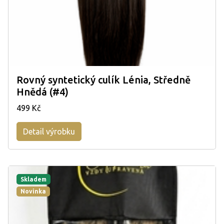
Rovný syntetický culík Lénia, Středně
Hnědá (#4)
499 Kč
Detail výrobku
Skladem
Novinka