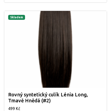
Skladem
Rovný syntetický culík Lénia Long,
Tmavě Hnědá (#2)
499 Kč