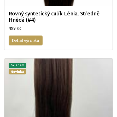
Rovný syntetický culík Lénia, Středně
Hnědá (#4)
499 Kč
Detail výrobku
Skladem
Novinka