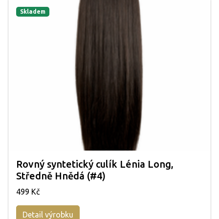
Skladem
Rovný syntetický culík Lénia Long,
Středně Hnědá (#4)
499 Kč
Detail výrobku