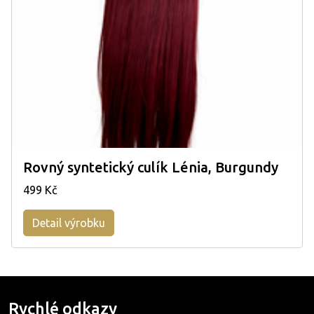
Rovný syntetický culík Lénia, Burgundy
499 Kč
Detail výrobku
Rychlé odkazy