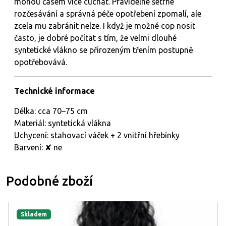
mohou časem více cuchat. Pravidelné šetrné
rozčesávání a správná péče opotřebení zpomalí, ale
zcela mu zabránit nelze. I když je možné cop nosit
často, je dobré počítat s tím, že velmi dlouhé
syntetické vlákno se přirozeným třením postupně
opotřebovává.
Technické informace
Délka: cca 70–75 cm
Materiál: syntetická vlákna
Uchycení: stahovací váček + 2 vnitřní hřebínky
Barvení: ✘ ne
Podobné zboží
Skladem