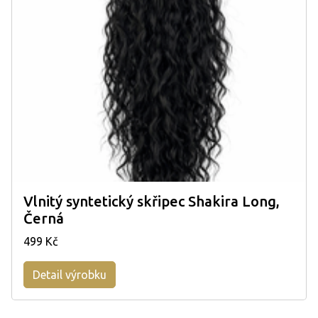
Vlnitý syntetický skřipec Shakira Long,
Černá
499 Kč
Detail výrobku