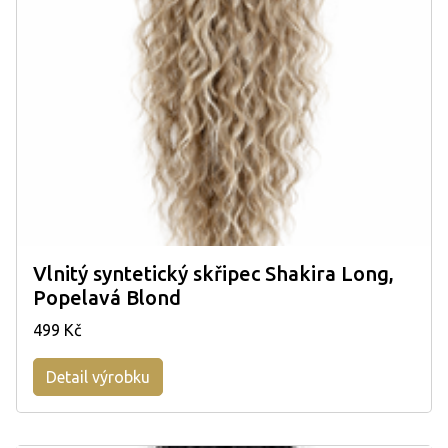
Vlnitý syntetický skřipec Shakira Long,
Popelavá Blond
499 Kč
Detail výrobku