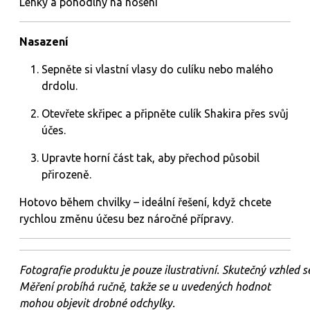
Lehký a pohodlný na nošení
Nasazení
Sepněte si vlastní vlasy do culíku nebo malého
drdolu.
Otevřete skřipec a připněte culík Shakira přes svůj
účes.
Upravte horní část tak, aby přechod působil
přirozeně.
Hotovo během chvilky – ideální řešení, když chcete
rychlou změnu účesu bez náročné přípravy.
Fotografie
produktu
je
pouze
ilustrativní.
Skutečný
vzhled
s
Měření probíhá ručně, takže se u uvedených hodnot
mohou objevit drobné odchylky.