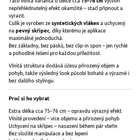
Tato vlnitá varianta o délce cca
75–76 cm
vytvoří
nepřehlédnutelný efekt okamžitě – stačí připnout a
vyrazit.
Culík je vyroben ze
syntetických vláken
a uchycený
na
pevný skřipec
, díky kterému je aplikace
maximálně jednoduchá.
Bez základny, bez pásků, bez clip-in spon – jen rychlé
a pohodlné řešení pro každou příležitost.
Vlnitá struktura dodává účesu přirozený objem a
pohyb, takže výsledný look působí bohatě a výrazně i
bez dalšího stylingu.
Proč si ho vybrat
Extra délka cca 75–76 cm – opravdu výrazný efekt
Vlnité provedení – více objemu a přirozený pohyb
Uchycení na skřipec – nasazení během pár vteřin
Bez složité manipulace a bez lepení