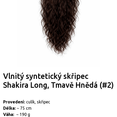
Vlnitý syntetický skřipec
Shakira Long, Tmavě Hnědá (#2)
Provedení:
culík, skřipec
Délka:
~ 75 cm
Váha:
~ 190 g