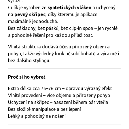
vyrazit.
Culík je vyroben ze
syntetických vláken
a uchycený
na
pevný skřipec
, díky kterému je aplikace
maximálně jednoduchá.
Bez základny, bez pásků, bez clip-in spon – jen rychlé
a pohodlné řešení pro každou příležitost.
Vlnitá struktura dodává účesu přirozený objem a
pohyb, takže výsledný look působí bohatě a výrazně i
bez dalšího stylingu.
Proč si ho vybrat
Extra délka cca 75–76 cm – opravdu výrazný efekt
Vlnité provedení – více objemu a přirozený pohyb
Uchycení na skřipec – nasazení během pár vteřin
Bez složité manipulace a bez lepení
Lehký a pohodlný na nošení