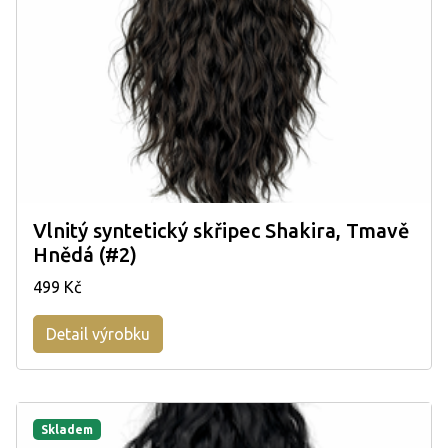
Vlnitý syntetický skřipec Shakira, Tmavě
Hnědá (#2)
499 Kč
Detail výrobku
Skladem