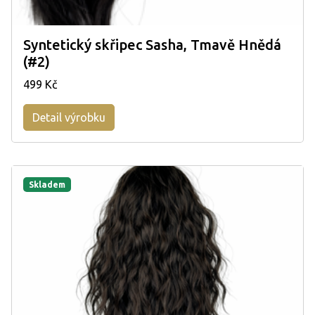
Syntetický skřipec Sasha, Tmavě Hnědá
(#2)
499 Kč
Detail výrobku
Skladem