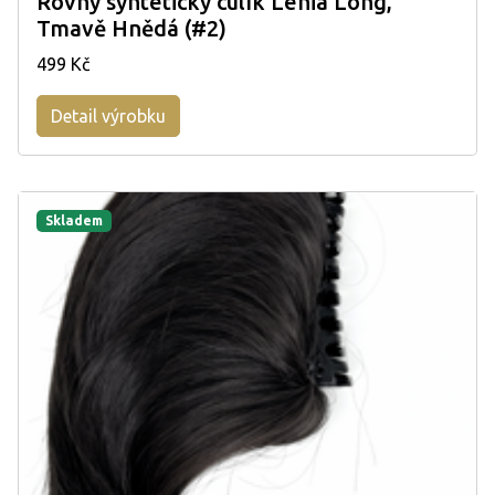
Rovný syntetický culík Lénia Long,
Tmavě Hnědá (#2)
499 Kč
Detail výrobku
Skladem