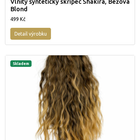
Vlnitý syntetický skřipec Shakira, Béžová
Blond
499 Kč
Detail výrobku
Skladem