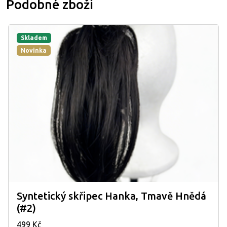
Podobné zboží
Skladem
Novinka
Syntetický skřipec Hanka, Tmavě Hnědá
(#2)
499 Kč