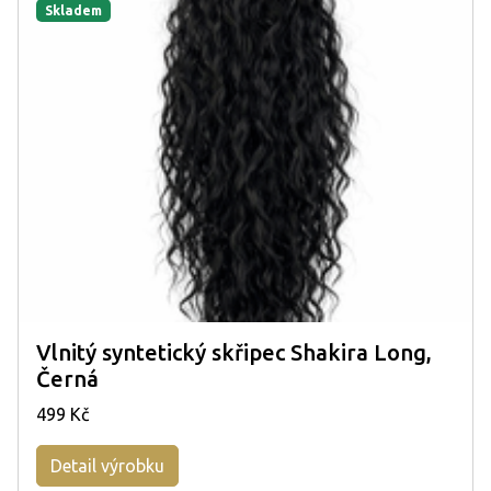
Skladem
Vlnitý syntetický skřipec Shakira Long,
Černá
499 Kč
Detail výrobku