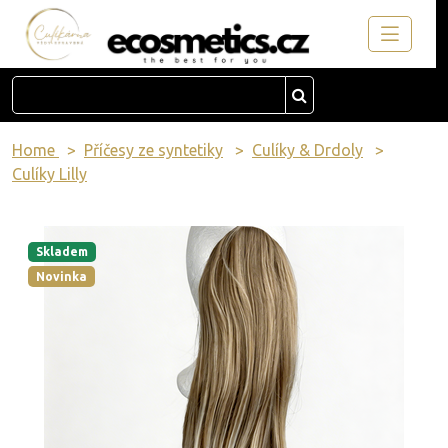
Home
Příčesy ze syntetiky
Culíky & Drdoly
Culíky Lilly
Skladem
Novinka