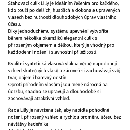
Stahovací culík Lilly je ideálním řešením pro každého,
kdo touží po delších, hustších a dokonale upravených
vlasech bez nutnosti dlouhodobých úprav vlastního
účesu.
Díky jednoduchému systému upevnění vytvoříte
během několika okamžiků elegantní culík s
přirozeným objemem a délkou, který je vhodný pro
každodenní nošení i slavnostní příležitosti.
Kvalitní syntetická vlasová vlákna věrně napodobují
vzhled skutečných vlasů a zároveň si zachovávají svůj
tvar, objem i barevný odstín.
Oproti přírodním vlasům jsou méně náročná na
údržbu, snadno se upravují a dlouhodobě si
zachovávají atraktivní vzhled.
Řada Lilly je navržena tak, aby nabídla pohodlné
nošení, přirozený vzhled a rychlou proměnu účesu bez
návštěvy kadeřníka.