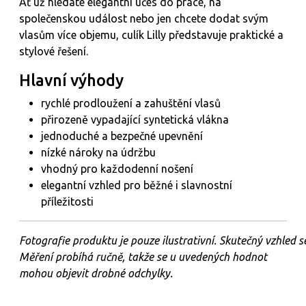
Ať už hledáte elegantní účes do práce, na
společenskou událost nebo jen chcete dodat svým
vlasům více objemu, culík Lilly představuje praktické a
stylové řešení.
Hlavní výhody
rychlé prodloužení a zahuštění vlasů
přirozeně vypadající syntetická vlákna
jednoduché a bezpečné upevnění
nízké nároky na údržbu
vhodný pro každodenní nošení
elegantní vzhled pro běžné i slavnostní
příležitosti
Fotografie
produktu
je
pouze
ilustrativní.
Skutečný
vzhled
s
Měření probíhá ručně, takže se u uvedených hodnot
mohou objevit drobné odchylky.