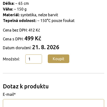
Délka:
~ 65 cm
Váha:
~ 150 g
Materiál:
syntetika, nelze barvit
Tepelná
odolnost:
~ 150°C pouze foukat
Cena bez DPH:
412 Kč
499 Kč
Cena s DPH:
21. 8. 2026
Datum doručení:
Koupit
Množství:
Dotaz k produktu
E-mail*