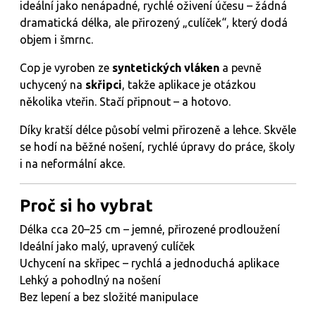
ideální jako nenápadné, rychlé oživení účesu – žádná
dramatická délka, ale přirozený „culíček“, který dodá
objem i šmrnc.
Cop je vyroben ze
syntetických vláken
a pevně
uchycený na
skřipci
, takže aplikace je otázkou
několika vteřin. Stačí připnout – a hotovo.
Díky kratší délce působí velmi přirozeně a lehce. Skvěle
se hodí na běžné nošení, rychlé úpravy do práce, školy
i na neformální akce.
Proč si ho vybrat
Délka cca 20–25 cm – jemné, přirozené prodloužení
Ideální jako malý, upravený culíček
Uchycení na skřipec – rychlá a jednoduchá aplikace
Lehký a pohodlný na nošení
Bez lepení a bez složité manipulace