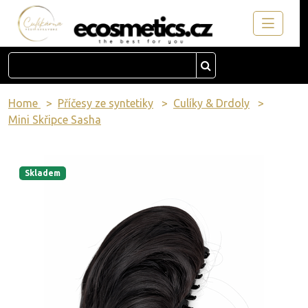
Home
Příčesy ze syntetiky
Culíky & Drdoly
Mini Skřipce Sasha
Skladem