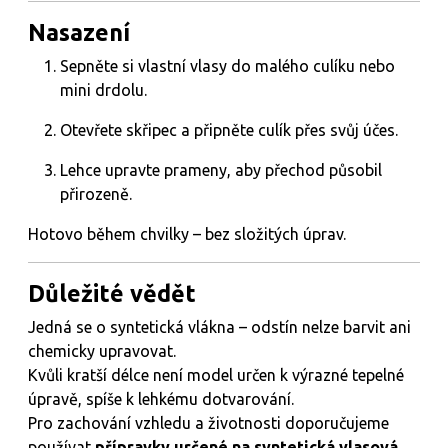
Nasazení
Sepněte si vlastní vlasy do malého culíku nebo
mini drdolu.
Otevřete skřipec a připněte culík přes svůj účes.
Lehce upravte prameny, aby přechod působil
přirozeně.
Hotovo během chvilky – bez složitých úprav.
Důležité vědět
Jedná se o syntetická vlákna – odstín nelze barvit ani
chemicky upravovat.
Kvůli kratší délce není model určen k výrazné tepelné
úpravě, spíše k lehkému dotvarování.
Pro zachování vzhledu a životnosti doporučujeme
používat
přípravky určené na syntetická vlasová