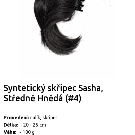
Syntetický skřipec Sasha,
Středně Hnědá (#4)
Provedení:
culík, skřipec
Délka:
~ 20 - 25 cm
Váha:
~ 100 g