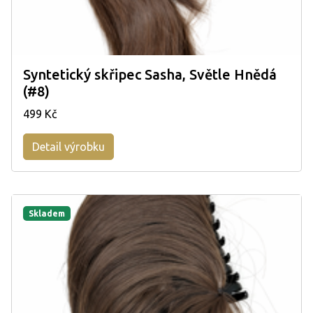
Syntetický skřipec Sasha, Světle Hnědá
(#8)
499 Kč
Detail výrobku
Skladem