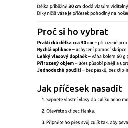
Délka
přibližně
30
cm
dodá
vlasům
viditeln
Díky
nižší
váze
je
příčesek
pohodlný
na
noše
Proč
si
ho
vybrat
Praktická
délka
cca
30
cm
–
přirozené
pro
Rychlá
aplikace
–
uchycení
pomocí
skřipce
Lehký
vlasový
doplněk
–
váha
kolem
60
g
Přirozený
objem
–
účes
působí
plněji
a
upr
Jednoduché
použití
–
bez
pásků,
bez
clip-
Jak
příčesek
nasadit
Sepněte
vlastní
vlasy
do
culíku
nebo
me
Otevřete
skřipec
Hanka.
Připněte
ho
přes
svůj
culík
tak,
aby
pev