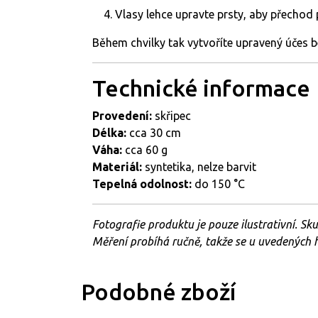
Vlasy
lehce
upravte
prsty,
aby
přechod
Během
chvilky
tak
vytvoříte
upravený
účes
b
Technické
informace
Provedení:
skřipec
Délka:
cca 30
cm
Váha:
cca
60
g
Materiál:
syntetika,
nelze
barvit
Tepelná
odolnost:
do
150 °
C
Fotografie
produktu
je
pouze
ilustrativní.
Sk
Měření probíhá ručně, takže se u uvedených
Podobné zboží