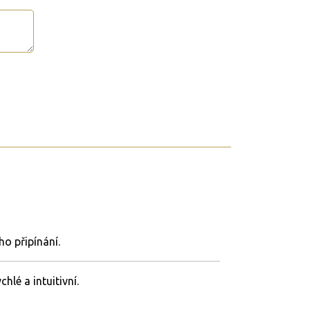
ého
připínání.
ychlé
a
intuitivní.