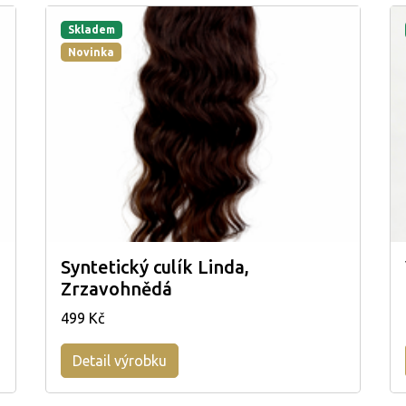
Skladem
Novinka
Syntetický culík Linda,
Zrzavohnědá
499 Kč
Detail výrobku