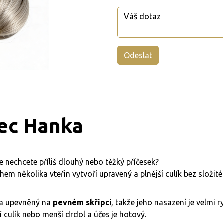
pec
Hanka
le
nechcete
příliš
dlouhý
nebo
těžký
příčesek?
ěhem
několika
vteřin
vytvoří
upravený
a
plnější
culík
bez
složit
a
upevněný
na
pevném
skřipci
,
takže
jeho
nasazení
je
velmi
r
ní
culík
nebo
menší
drdol
a
účes
je
hotový.