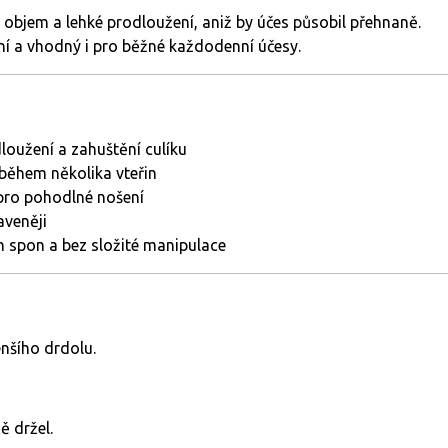
ý
objem
a
lehké
prodloužení,
aniž
by
účes
působil
přehnaně.
ní
a
vhodný
i
pro
běžné
každodenní
účesy.
dloužení
a
zahuštění
culíku
během
několika
vteřin
pro
pohodlné
nošení
aveněji
in
spon
a
bez
složité
manipulace
nšího
drdolu.
ně
držel.