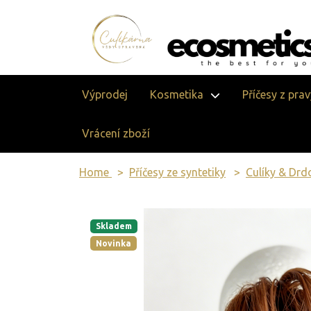
Výprodej
Kosmetika
Příčesy z pra
Vrácení zboží
Home
Příčesy ze syntetiky
Culíky & Drd
Skladem
Novinka