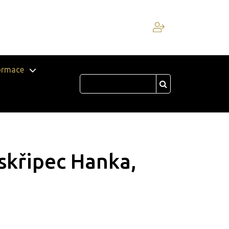
ormace
skřipec Hanka,