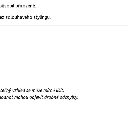
působil
přirozeně.
ez
zdlouhavého
stylingu.
utečný
vzhled
se
může
mírně
lišit.
 hodnot mohou objevit drobné odchylky.