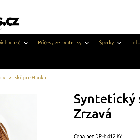
vých vlasů
Příčesy ze syntetiky
Šperky
Inf
oly
Skřipce Hanka
Syntetický 
Zrzavá
Cena bez DPH:
412 Kč