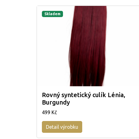
Skladem
Rovný syntetický culík Lénia,
Burgundy
499 Kč
Detail výrobku