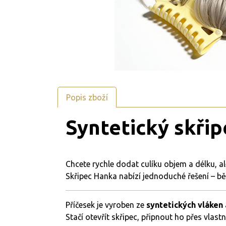
Popis zboží
Syntetický
skři
Chcete
rychle
dodat
culíku
objem
a
délku,
a
Skřipec
Hanka
nabízí
jednoduché
řešení –
b
Příčesek
je
vyroben
ze
syntetických
vláken
Stačí
otevřít
skřipec,
připnout
ho
přes
vlast