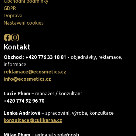
Obchodní podmínky
GDPR
Doprava
Nastavení cookies
Kontakt
Obchod : +420 776 33 18 81 -
objednávky, reklamace,
informace
reklamace@ecosmetics.cz
info@ecosmetics.cz
Lucie Pham
– manažer / konzultant
+420 774 92 96 70
Lenka Andrlová –
zpracování, výroba, konzultace
konzultace@culikarna.cz
Milan Pham
– jednatel společnosti