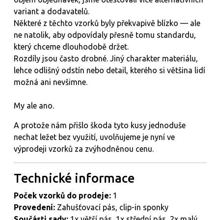
variant a dodavatelů.
Některé z těchto vzorků byly překvapivě blízko — ale
ne natolik, aby odpovídaly přesně tomu standardu,
který chceme dlouhodobě držet.
Rozdíly jsou často drobné. Jiný charakter materiálu,
lehce odlišný odstín nebo detail, kterého si většina lidí
možná ani nevšimne.
My ale ano.
A protože nám přišlo škoda tyto kusy jednoduše
nechat ležet bez využití, uvolňujeme je nyní ve
výprodeji vzorků za zvýhodněnou cenu.
Technické
informace
Poček vzorků do prodeje:
1
Provedení:
Zahušťovací pás, clip-in sponky
Součásti sady:
1x větší pás, 1x střední pás, 2x malý