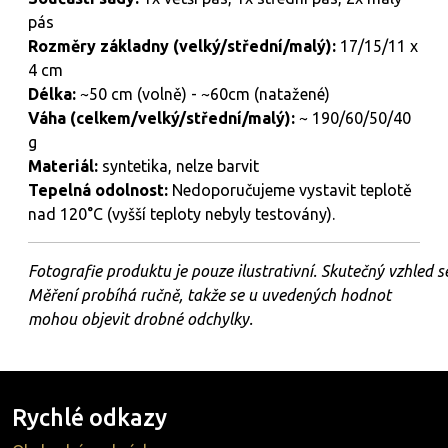
pás
Rozměry základny (velký/střední/malý):
17/15/11 x
4 cm
Délka:
~50 cm (volně) - ~60cm (natažené)
Váha (celkem/velký/střední/malý):
~ 190/60/50/40
g
Materiál:
syntetika, nelze barvit
Tepelná
odolnost:
Nedoporučujeme vystavit teplotě
nad 120°C (vyšší teploty nebyly testovány).
Fotografie
produktu
je
pouze
ilustrativní.
Skutečný
vzhled
s
Měření probíhá ručně, takže se u uvedených hodnot
mohou objevit drobné odchylky.
Rychlé odkazy