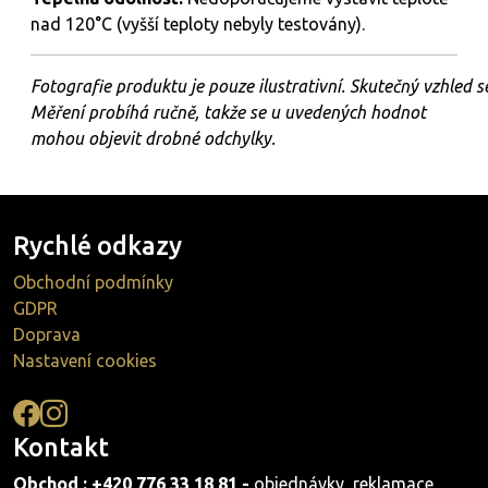
nad 120°C (vyšší teploty nebyly testovány).
Fotografie
produktu
je
pouze
ilustrativní.
Skutečný
vzhled
s
Měření probíhá ručně, takže se u uvedených hodnot
mohou objevit drobné odchylky.
Rychlé odkazy
Obchodní podmínky
GDPR
Doprava
Nastavení cookies
Kontakt
Obchod : +420 776 33 18 81 -
objednávky, reklamace,