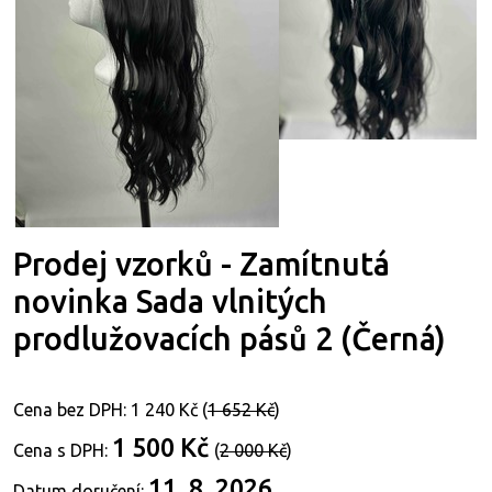
Prodej vzorků - Zamítnutá
novinka Sada vlnitých
prodlužovacích pásů 2 (Černá)
Cena bez DPH:
1 240 Kč
(
1 652 Kč
)
1 500 Kč
Cena s DPH:
(
2 000 Kč
)
11. 8. 2026
Datum doručení: