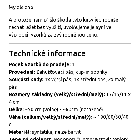
My ale ano.
A protože nám přišlo škoda tyto kusy jednoduše
nechat ležet bez využití, uvolňujeme je nyní ve
výprodeji vzorků za zvýhodněnou cenu.
Technické
informace
Poček vzorků do prodeje:
1
Provedení:
Zahušťovací pás, clip-in sponky
Součásti sady:
1x větší pás, 1x střední pás, 2x malý
pás
Rozměry základny (velký/střední/malý):
17/15/11 x
4 cm
Délka:
~50 cm (volně) - ~60cm (natažené)
Váha (celkem/velký/střední/malý):
~ 190/60/50/40
g
Materiál:
syntetika, nelze barvit
Tepelná
odolnost:
Nedoporučujeme vystavit teplotě