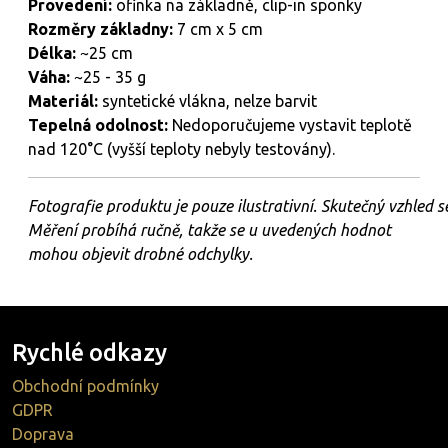
Provedení:
ofinka na základně, clip-in sponky
Rozměry základny:
7 cm x 5 cm
Délka:
~25 cm
Váha:
~25 - 35 g
Materiál:
syntetické vlákna, nelze barvit
Tepelná
odolnost:
Nedoporučujeme vystavit teplotě
nad 120°C (vyšší teploty nebyly testovány).
Fotografie
produktu
je
pouze
ilustrativní.
Skutečný
vzhled
s
Měření probíhá ručně, takže se u uvedených hodnot
mohou objevit drobné odchylky.
Rychlé odkazy
Obchodní podmínky
GDPR
Doprava