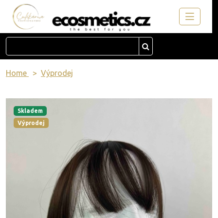
Home
Výprodej
Skladem
Výprodej