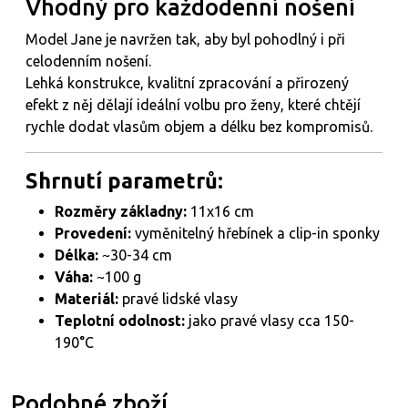
Vhodný pro každodenní nošení
Model Jane je navržen tak, aby byl pohodlný i při
celodenním nošení.
Lehká konstrukce, kvalitní zpracování a přirozený
efekt z něj dělají ideální volbu pro ženy, které chtějí
rychle dodat vlasům objem a délku bez kompromisů.
Shrnutí parametrů:
Rozměry základny:
11x16 cm
Provedení:
vyměnitelný hřebínek a clip-in sponky
Délka:
~30-34 cm
Váha:
~100 g
Materiál:
pravé lidské vlasy
Teplotní odolnost:
jako pravé vlasy cca 150-
190°C
Podobné zboží