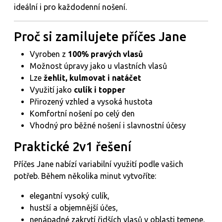
ideální i pro každodenní nošení.
Proč si zamilujete příčes Jane
Vyroben z
100% pravých vlasů
Možnost úpravy jako u vlastních vlasů
Lze
žehlit, kulmovat i natáčet
Využití jako
culík i topper
Přirozený vzhled a vysoká hustota
Komfortní nošení po celý den
Vhodný pro běžné nošení i slavnostní účesy
Praktické 2v1 řešení
Příčes Jane nabízí variabilní využití podle vašich
potřeb. Během několika minut vytvoříte:
elegantní vysoký culík,
hustší a objemnější účes,
nenápadné zakrytí řidších vlasů v oblasti temene.