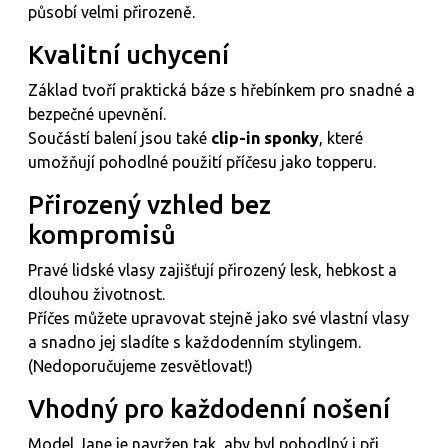
působí velmi přirozeně.
Kvalitní uchycení
Základ tvoří praktická báze s hřebínkem pro snadné a
bezpečné upevnění.
Součástí balení jsou také
clip-in sponky
, které
umožňují pohodlné použití příčesu jako topperu.
Přirozený vzhled bez
kompromisů
Pravé lidské vlasy zajišťují přirozený lesk, hebkost a
dlouhou životnost.
Příčes můžete upravovat stejně jako své vlastní vlasy
a snadno jej sladíte s každodenním stylingem.
(Nedoporučujeme zesvětlovat!)
Vhodný pro každodenní nošení
Model Jane je navržen tak, aby byl pohodlný i při