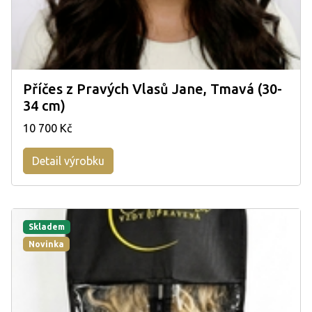
Příčes z Pravých Vlasů Jane, Tmavá (30-
34 cm)
10 700 Kč
Detail výrobku
Skladem
Novinka