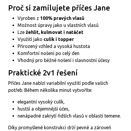
Proč si zamilujete příčes Jane
Vyroben z
100% pravých vlasů
Možnost úpravy jako u vlastních vlasů
Lze
žehlit, kulmovat i natáčet
Využití jako
culík i topper
Přirozený vzhled a vysoká hustota
Komfortní nošení po celý den
Vhodný pro běžné nošení i slavnostní účesy
Praktické 2v1 řešení
Příčes Jane nabízí variabilní využití podle vašich
potřeb. Během několika minut vytvoříte:
elegantní vysoký culík,
hustší a objemnější účes,
nenápadné zakrytí řidších vlasů v oblasti temene.
Díky promyšlené konstrukci drží pevně a zároveň