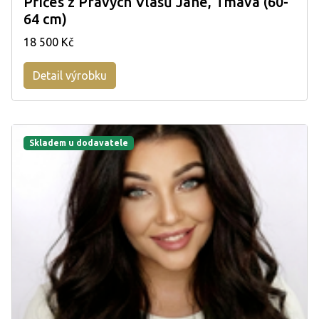
Příčes z Pravých Vlasů Jane, Tmavá (60-
64 cm)
18 500 Kč
Detail výrobku
Skladem u dodavatele