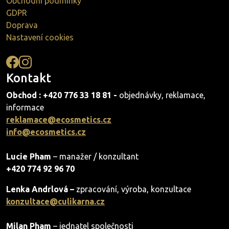
Obchodní podmínky
GDPR
Doprava
Nastavení cookies
Kontakt
Obchod : +420 776 33 18 81 -
objednávky, reklamace,
informace
reklamace@ecosmetics.cz
info@ecosmetics.cz
Lucie Pham
– manažer / konzultant
+420 774 92 96 70
Lenka Andrlová –
zpracování, výroba, konzultace
konzultace@culikarna.cz
Milan Pham
– jednatel společnosti