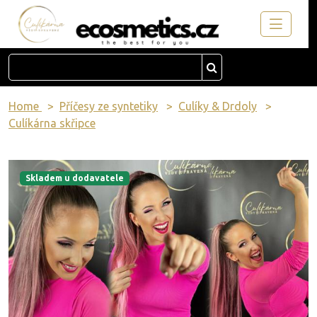
Home
Příčesy ze syntetiky
Culíky & Drdoly
Culíkárna skřipce
Skladem u dodavatele