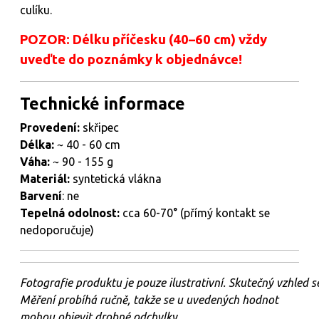
culíku.
POZOR: Délku příčesku (40–60 cm) vždy
uveďte do poznámky k objednávce!
Technické informace
Provedení:
skřipec
Délka:
~ 40 - 60 cm
Váha:
~ 90 - 155 g
Materiál:
syntetická vlákna
Barvení
: ne
Tepelná odolnost:
cca 60-70° (přímý kontakt se
nedoporučuje)
Fotografie
produktu
je
pouze
ilustrativní.
Skutečný
vzhled
s
Měření probíhá ručně, takže se u uvedených hodnot
mohou objevit drobné odchylky.