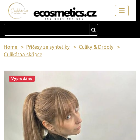
Home
Příčesy ze syntetiky
Culíky & Drdoly
Culíkárna skřipce
Vyprodáno