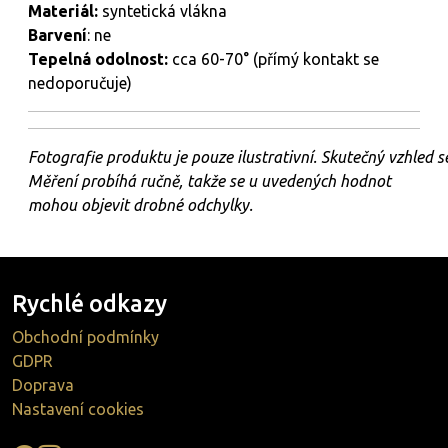
Materiál:
syntetická vlákna
Barvení
: ne
Tepelná odolnost:
cca 60-70° (přímý kontakt se
nedoporučuje)
Fotografie
produktu
je
pouze
ilustrativní.
Skutečný
vzhled
s
Měření probíhá ručně, takže se u uvedených hodnot
mohou objevit drobné odchylky.
Rychlé odkazy
Obchodní podmínky
GDPR
Doprava
Nastavení cookies