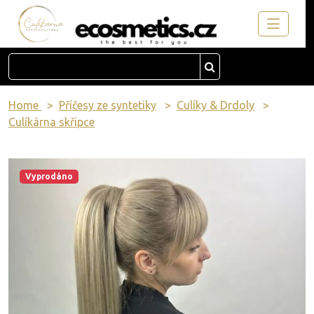
Home
Příčesy ze syntetiky
Culíky & Drdoly
Culíkárna skřipce
Vyprodáno