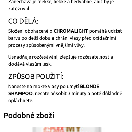
Zanechává je měkké, hebké a hedvábné, aniž by je
zatěžoval.
CO DĚLÁ:
Složení obohacené o
CHROMALIGHT
pomáhá udržet
barvu po delší dobu a chrání vlasy před oxidačními
procesy způsobenými vnějšími vlivy.
Usnadňuje rozčesávání, zlepšuje rozčesatelnost a
dodává vlasům lesk.
ZPŮSOB POUŽITÍ:
Naneste na mokré vlasy po umytí
BLONDE
SHAMPOO
, nechte působit 3 minuty a poté důkladně
opláchněte.
Podobné zboží