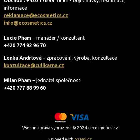
Obchod : +420 776 33 18 81 -
objednávky, reklamace,
informace
reklamace@ecosmetics.cz
info@ecosmetics.cz
Lucie Pham
– manažer / konzultant
+420 774 92 96 70
Lenka Andrlová –
zpracování, výroba, konzultace
konzultace@culikarna.cz
Milan Pham
– jednatel společnosti
+420 777 88 99 60
Všechna práva vyhrazena © 2024+ ecosmetics.cz
Enjoyed with
Azami.cz