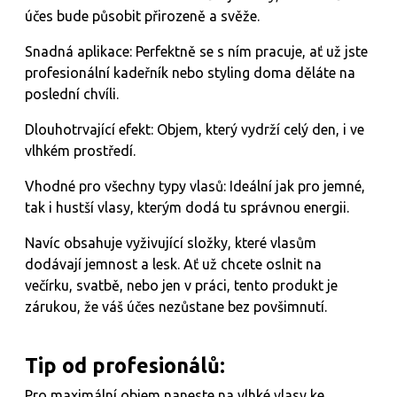
účes bude působit přirozeně a svěže.
Snadná aplikace: Perfektně se s ním pracuje, ať už jste
profesionální kadeřník nebo styling doma děláte na
poslední chvíli.
Dlouhotrvající efekt: Objem, který vydrží celý den, i ve
vlhkém prostředí.
Vhodné pro všechny typy vlasů: Ideální jak pro jemné,
tak i hustší vlasy, kterým dodá tu správnou energii.
Navíc obsahuje vyživující složky, které vlasům
dodávají jemnost a lesk. Ať už chcete oslnit na
večírku, svatbě, nebo jen v práci, tento produkt je
zárukou, že váš účes nezůstane bez povšimnutí.
Tip od profesionálů:
Pro maximální objem naneste na vlhké vlasy ke