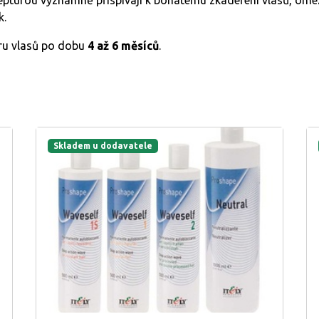
epturou významně přispívají k bohatému zkadeření vlasů, ome
k.
ru vlasů po dobu
4 až 6 měsíců
.
Skladem u dodavatele