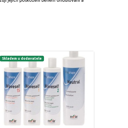
zují jejich poškození během ondulování a
Skladem u dodavatele