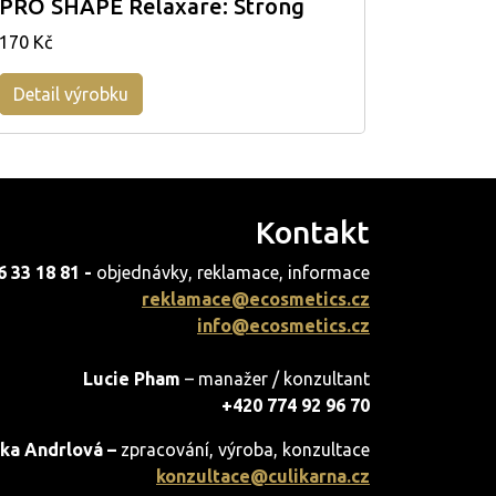
PRO SHAPE Relaxare: Strong
170 Kč
Detail výrobku
Kontakt
6 33 18 81 -
objednávky, reklamace, informace
reklamace@ecosmetics.cz
info@ecosmetics.cz
Lucie Pham
– manažer / konzultant
+420 774 92 96 70
ka Andrlová –
zpracování, výroba, konzultace
konzultace@culikarna.cz