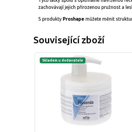
Tyto látky spolu s opitmálně navrženou rec
zachovávají jejich přirozenou pružnost a les
S produkty
Proshape
můžete měnit struktu
Související zboží
Skladem u dodavatele