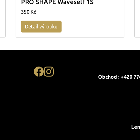
PRO SHAPE Waveself 1S
350 Kč
Detail výrobku
Obchod : +420 77
Len