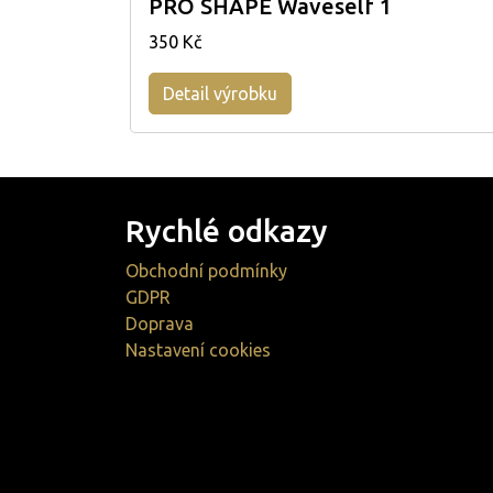
PRO SHAPE Waveself 1
350 Kč
Detail výrobku
Rychlé odkazy
Obchodní podmínky
GDPR
Doprava
Nastavení cookies