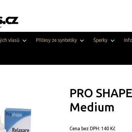
vých vlasů
Příčesy ze syntetiky
Šperky
Inf
PRO SHAPE 
Medium
Cena bez DPH:
140 Kč