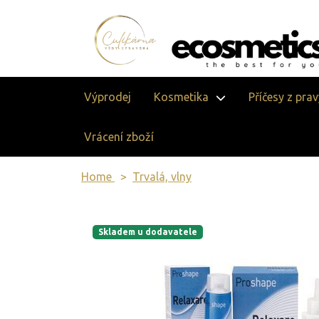
Výprodej
Kosmetika
Příčesy z pra
Vrácení zboží
Home
Trvalá, vlny
Skladem u dodavatele