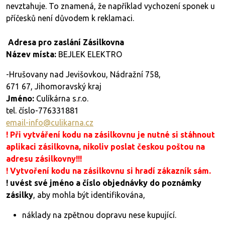
nevztahuje. To znamená, že například vychození sponek u
příčesků není důvodem k reklamaci.
Adresa pro zaslání Zásilkovna
Název místa:
BEJLEK ELEKTRO
-Hrušovany nad Jevišovkou, Nádražní 758,
671 67, Jihomoravský kraj
Jméno:
Culíkárna s.r.o.
tel. číslo-776331881
email-info@culikarna.cz
! Při vytváření kodu na zásilkovnu je nutné si stáhnout
aplikaci zásilkovna, nikoliv poslat českou poštou na
adresu zásilkovny!!!
! Vytvoření kodu na zásilkovnu si hradí zákazník sám.
!
uvést své jméno a číslo objednávky do poznámky
zásilky
, aby mohla být identifikována,
náklady na zpětnou dopravu nese kupující.