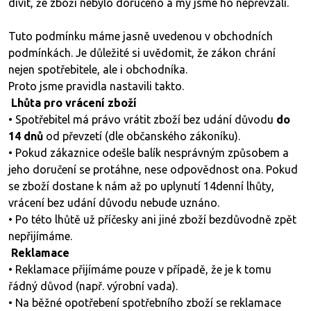
divit, že zboží nebylo doručeno a my jsme ho nepřevzali.
Tuto podmínku máme jasně uvedenou v obchodních
podmínkách. Je důležité si uvědomit, že zákon chrání
nejen spotřebitele, ale i obchodníka.
Proto jsme pravidla nastavili takto.
Lhůta pro vrácení zboží
• Spotřebitel má právo vrátit zboží bez udání důvodu
do
14 dnů
od převzetí (dle občanského zákoníku).
• Pokud zákaznice odešle balík nesprávným způsobem a
jeho doručení se protáhne, nese odpovědnost ona. Pokud
se zboží dostane k nám až po uplynutí 14denní lhůty,
vrácení bez udání důvodu nebude uznáno.
• Po této lhůtě už příčesky ani jiné zboží bezdůvodně zpět
nepřijímáme.
Reklamace
• Reklamace přijímáme pouze v případě, že je k tomu
řádný důvod (např. výrobní vada).
• Na běžné opotřebení spotřebního zboží se reklamace