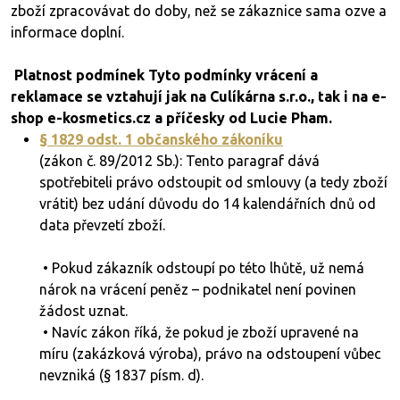
zboží zpracovávat do doby, než se zákaznice sama ozve a
informace doplní.
Platnost podmínek Tyto podmínky vrácení a
reklamace se vztahují jak na Culíkárna s.r.o., tak i na e-
shop e-kosmetics.cz a příčesky od Lucie Pham.
§ 1829 odst. 1 občanského zákoníku
(zákon č. 89/2012 Sb.): Tento paragraf dává
spotřebiteli právo odstoupit od smlouvy (a tedy zboží
vrátit) bez udání důvodu do 14 kalendářních dnů od
data převzetí zboží.
• Pokud zákazník odstoupí po této lhůtě, už nemá
nárok na vrácení peněz – podnikatel není povinen
žádost uznat.
• Navíc zákon říká, že pokud je zboží upravené na
míru (zakázková výroba), právo na odstoupení vůbec
nevzniká (§ 1837 písm. d).