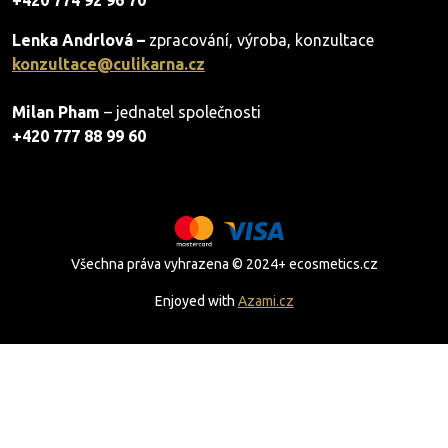
+420 774 92 96 70
Lenka Andrlová –
zpracování, výroba, konzultace
konzultace@culikarna.cz
Milan Pham
– jednatel společnosti
+420 777 88 99 60
Všechna práva vyhrazena © 2024+ ecosmetics.cz
Enjoyed with
Azami.cz