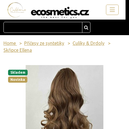
Home
Příčesy ze syntetiky
Culíky & Drdoly
Skřipce Ellena
Skladem
Novinka