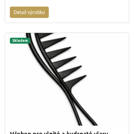
Detail výrobku
Skladem
Hřeben pro vlnité a kudrnaté vlasy