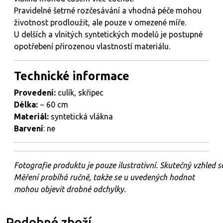
Pravidelné šetrné rozčesávání a vhodná péče mohou
životnost prodloužit, ale pouze v omezené míře.
U delších a vlnitých syntetických modelů je postupné
opotřebení přirozenou vlastností materiálu.
Technické informace
Provedení:
culík, skřipec
Délka:
~ 60 cm
Materiál:
syntetická vlákna
Barvení
: ne
Fotografie
produktu
je
pouze
ilustrativní.
Skutečný
vzhled
s
Měření probíhá ručně, takže se u uvedených hodnot
mohou objevit drobné odchylky.
Podobné zboží