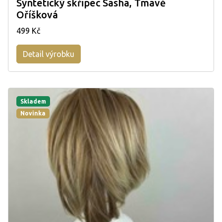
Syntetický skřipec Sasha, Tmavě
Oříšková
499 Kč
Detail výrobku
Skladem
Novinka