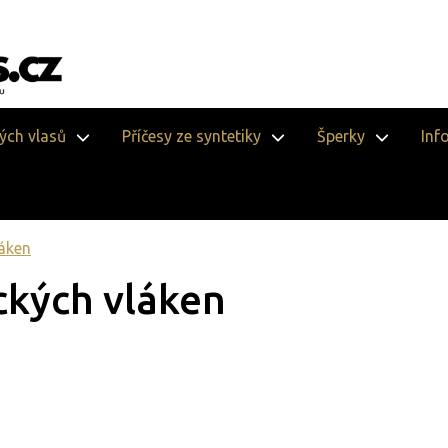
vých vlasů
Příčesy ze syntetiky
Šperky
Inf
láken
ických vláken