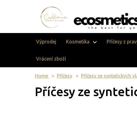
Výprodej
Kosmetika
Příčesy z pra
Vrácení zboží
Home
Příčesy
Příčesy ze syntetických v
Příčesy ze syntet