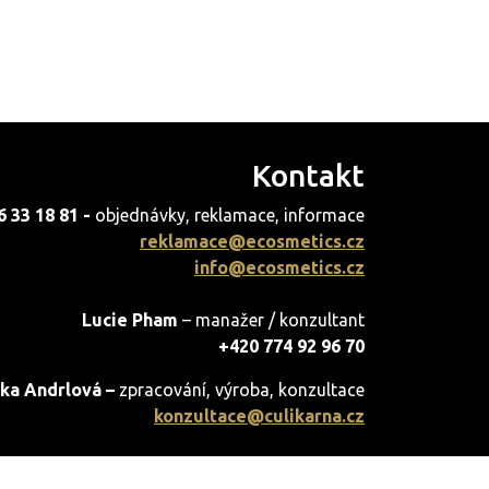
Kontakt
6 33 18 81 -
objednávky, reklamace, informace
reklamace@ecosmetics.cz
info@ecosmetics.cz
Lucie Pham
– manažer / konzultant
+420 774 92 96 70
ka Andrlová –
zpracování, výroba, konzultace
konzultace@culikarna.cz
Milan Pham
– jednatel společnosti