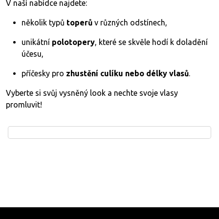
V naší nabídce najdete:
několik typů
toperů
v různých odstínech,
unikátní
polotopery
, které se skvěle hodí k doladění
účesu,
příčesky pro
zhustění culíku nebo délky vlasů
.
Vyberte si svůj vysněný look a nechte svoje vlasy
promluvit!