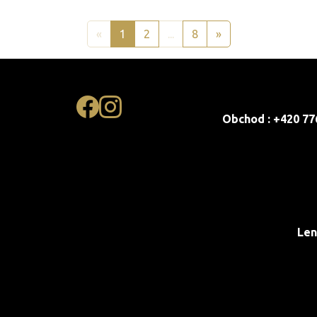
«
1
2
...
8
»
Obchod : +420 77
Len