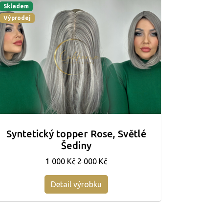
Skladem
Výprodej
Syntetický topper Rose, Světlé
Šediny
1 000 Kč
2 000 Kč
Detail výrobku