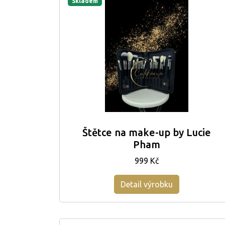
Skladem
Štětce na make-up by Lucie
Pham
999 Kč
Detail výrobku