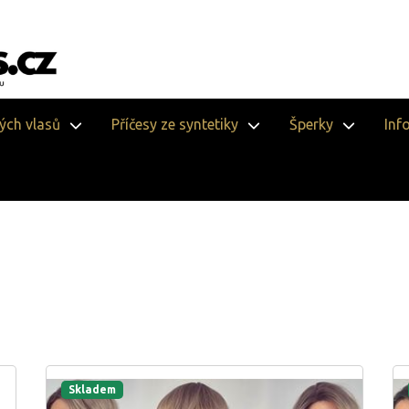
vých vlasů
Příčesy ze syntetiky
Šperky
Inf
Skladem