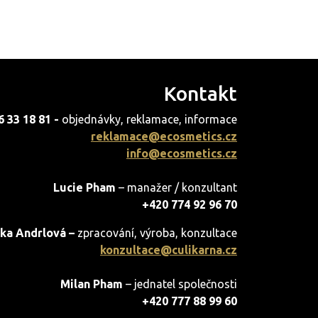
Kontakt
6 33 18 81 -
objednávky, reklamace, informace
reklamace@ecosmetics.cz
info@ecosmetics.cz
Lucie Pham
– manažer / konzultant
+420 774 92 96 70
ka Andrlová –
zpracování, výroba, konzultace
konzultace@culikarna.cz
Milan Pham
– jednatel společnosti
+420 777 88 99 60