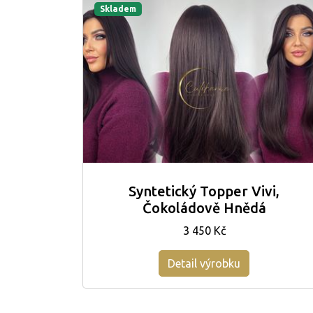
Skladem
Syntetický Topper Vivi,
Čokoládově Hnědá
3 450 Kč
Detail výrobku