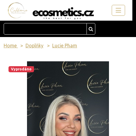
Home
Doplňky
Lucie Pham
Vyprodáno