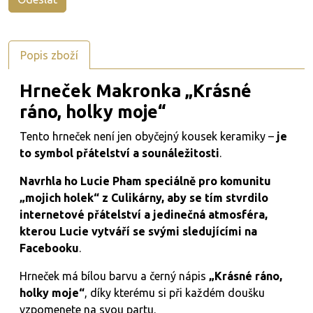
Popis zboží
Hrneček Makronka „Krásné
ráno, holky moje“
Tento hrneček není jen obyčejný kousek keramiky –
je
to symbol přátelství a sounáležitosti
.
Navrhla ho Lucie Pham speciálně pro komunitu
„mojich holek“ z Culikárny, aby se tím stvrdilo
internetové přátelství a jedinečná atmosféra,
kterou Lucie vytváří se svými sledujícími na
Facebooku
.
Hrneček má bílou barvu a černý nápis
„Krásné ráno,
holky moje“
, díky kterému si při každém doušku
vzpomenete na svou partu.