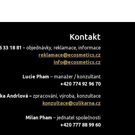
Kontakt
6 33 18 81 -
objednávky, reklamace, informace
reklamace@ecosmetics.cz
info@ecosmetics.cz
Lucie Pham
– manažer / konzultant
+420 774 92 96 70
ka Andrlová –
zpracování, výroba, konzultace
konzultace@culikarna.cz
Milan Pham
– jednatel společnosti
+420 777 88 99 60