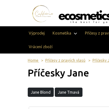
Výprodej
Kosmetika
Příčesy z pra
Vrácení zboží
Home
Příčesy z pravých vlasů
Příčesky 
Příčesky Jane
Jane Blond
Jane Tmavá