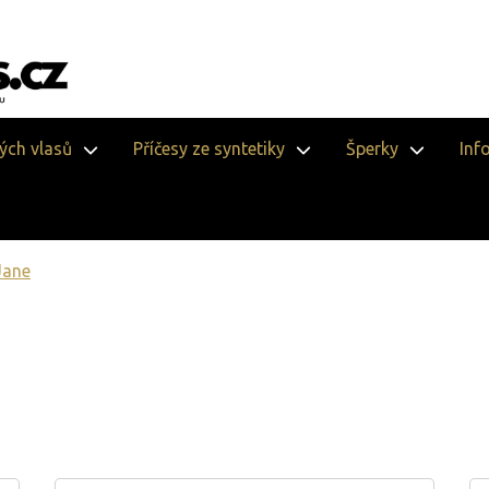
vých vlasů
Příčesy ze syntetiky
Šperky
Inf
Jane