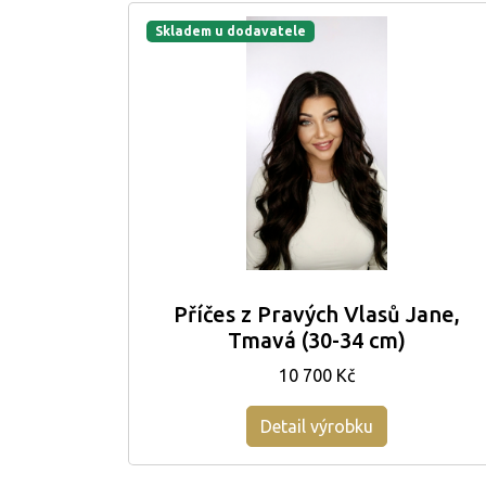
Skladem u dodavatele
Příčes z Pravých Vlasů Jane,
Tmavá (30-34 cm)
10 700 Kč
Detail výrobku