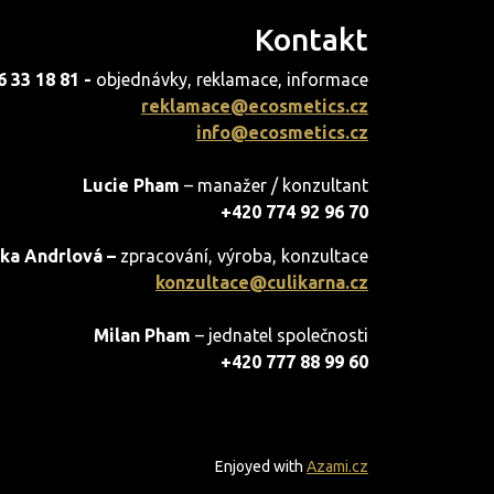
Kontakt
6 33 18 81 -
objednávky, reklamace, informace
reklamace@ecosmetics.cz
info@ecosmetics.cz
Lucie Pham
– manažer / konzultant
+420 774 92 96 70
ka Andrlová –
zpracování, výroba, konzultace
konzultace@culikarna.cz
Milan Pham
– jednatel společnosti
+420 777 88 99 60
Enjoyed with
Azami.cz