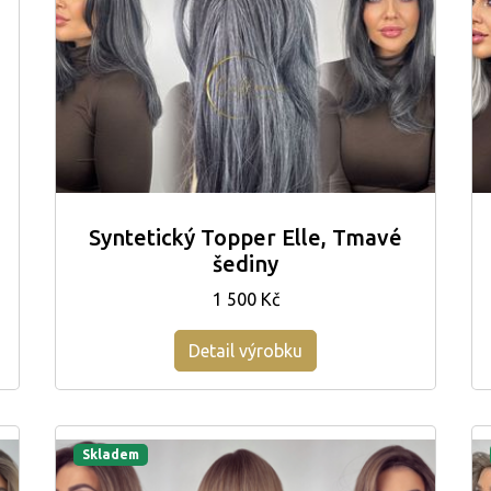
Syntetický Topper Elle, Tmavé
šediny
1 500 Kč
Detail výrobku
Skladem