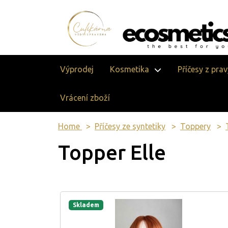
Výprodej
Kosmetika
Příčesy z pra
Vrácení zboží
Home
Příčesy ze syntetiky
Toppery
Topper Elle
Skladem