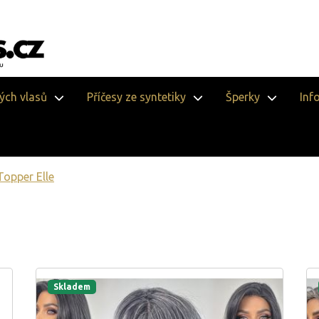
vých vlasů
Příčesy ze syntetiky
Šperky
Inf
Topper Elle
Skladem