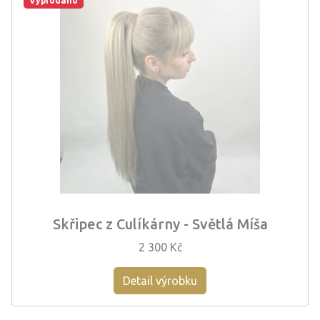
Vyprodáno
Skřipec z Culíkárny - Světlá Míša
2 300 Kč
Detail výrobku