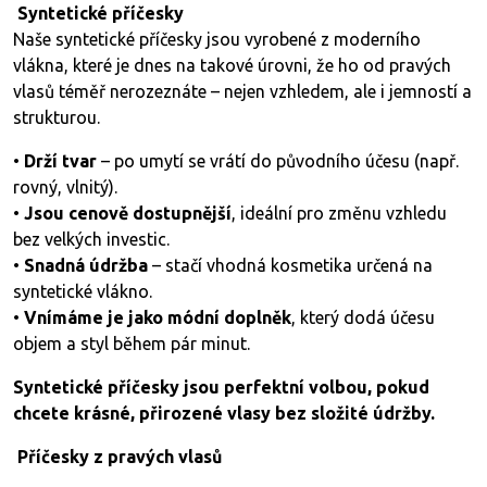
Syntetické příčesky
Naše syntetické příčesky jsou vyrobené z moderního
vlákna, které je dnes na takové úrovni, že ho od pravých
vlasů téměř nerozeznáte – nejen vzhledem, ale i jemností a
strukturou.
•
Drží tvar
– po umytí se vrátí do původního účesu (např.
rovný, vlnitý).
•
Jsou cenově dostupnější
, ideální pro změnu vzhledu
bez velkých investic.
•
Snadná údržba
– stačí vhodná kosmetika určená na
syntetické vlákno.
•
Vnímáme je jako módní doplněk
, který dodá účesu
objem a styl během pár minut.
Syntetické příčesky jsou perfektní volbou, pokud
chcete krásné, přirozené vlasy bez složité údržby.
Příčesky z pravých vlasů