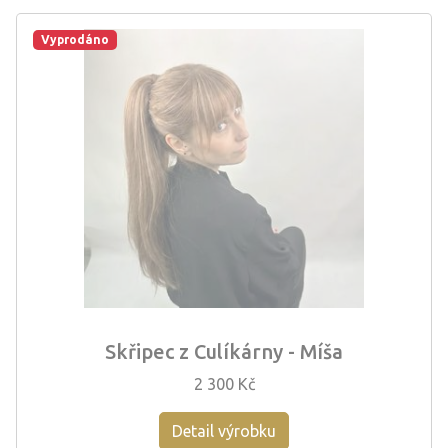
Vyprodáno
Skřipec z Culíkárny - Míša
2 300 Kč
Detail výrobku