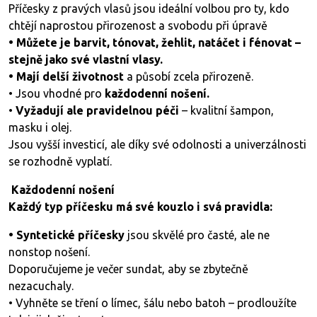
Příčesky z pravých vlasů jsou ideální volbou pro ty, kdo
chtějí naprostou přirozenost a svobodu při úpravě
• Můžete je barvit, tónovat, žehlit, natáčet i fénovat –
stejně jako své vlastní vlasy.
• Mají delší životnost
a působí zcela přirozeně.
• Jsou vhodné pro
každodenní nošení.
•
Vyžadují ale pravidelnou péči
– kvalitní šampon,
masku i olej.
Jsou vyšší investicí, ale díky své odolnosti a univerzálnosti
se rozhodně vyplatí.
Každodenní nošení
Každý typ příčesku má své kouzlo i svá pravidla:
• Syntetické příčesky
jsou skvělé pro časté, ale ne
nonstop nošení.
Doporučujeme je večer sundat, aby se zbytečně
nezacuchaly.
• Vyhněte se tření o límec, šálu nebo batoh – prodloužíte