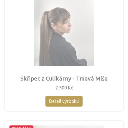
Skřipec z Culíkárny - Tmavá Míša
2 300 Kč
Detail výrobku