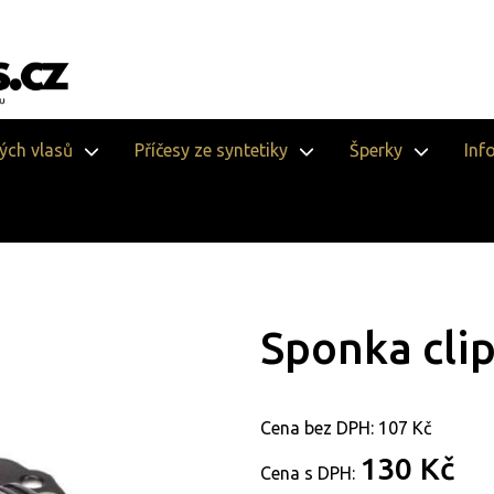
vých vlasů
Příčesy ze syntetiky
Šperky
Inf
Sponka clip
Cena bez DPH:
107 Kč
130 Kč
Cena s DPH: