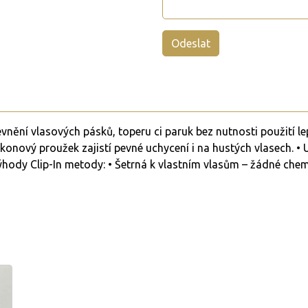
nění vlasových pásků, toperu ci paruk bez nutnosti použití lepid
konový proužek zajistí pevné uchycení i na hustých vlasech. • U
hody Clip-In metody: • Šetrná k vlastním vlasům – žádné chemi