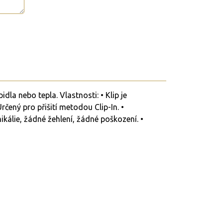
la nebo tepla. Vlastnosti: • Klip je
rčený pro přišití metodou Clip-In. •
kálie, žádné žehlení, žádné poškození. •