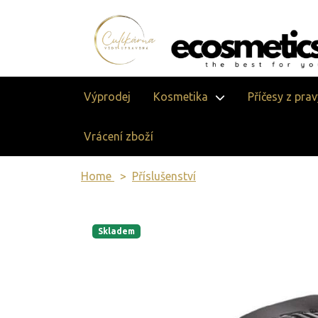
Výprodej
Kosmetika
Příčesy z pra
Vrácení zboží
Home
Příslušenství
Skladem