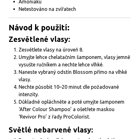
Amoniaku
Netestováno na zvířatech
Návod k použití:
Zesvětlené vlasy:
Zesvětlete vlasy na úroveň 8.
Umyjte lehce chelatačním šamponem, vlasy jemně
vysušte ručníkem a nechte lehce vlhké.
Naneste vybraný odstín Blossom přímo na vlhké
vlasy.
Nechte působit 10–20 minut dle požadované
intenzity.
Důkladně opláchněte a poté umyjte šamponem
‘After Colour Shampoo’ a ošetřete maskou
‘Revivor Pro’ z řady ProColorist.
Světlé nebarvené vlasy: