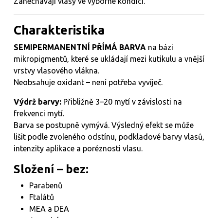
Zanechávají vlasy ve výborné kondici.
Charakteristika
SEMIPERMANENTNÍ PŘÍMÁ BARVA
na bázi
mikropigmentů, které se ukládají mezi kutikulu a vnější
vrstvy vlasového vlákna.
Neobsahuje oxidant – není potřeba vyvíječ.
Výdrž barvy:
Přibližně 3–20 mytí v závislosti na
frekvenci mytí.
Barva se postupně vymývá. Výsledný efekt se může
lišit podle zvoleného odstínu, podkladové barvy vlasů,
intenzity aplikace a poréznosti vlasu.
Složení – bez:
Parabenů
Ftalátů
MEA a DEA