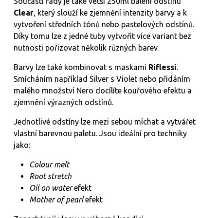
Součástí řady je také větší 250ml balení odstínu
Clear
, který slouží ke zjemnění intenzity barvy a k
vytvoření středních tónů nebo pastelových odstínů.
Díky tomu lze z jedné tuby vytvořit více variant bez
nutnosti pořizovat několik různých barev.
Barvy lze také kombinovat s maskami
Riflessi
.
Smícháním například Silver s Violet nebo přidáním
malého množství Nero docílíte kouřového efektu a
zjemnění výrazných odstínů.
Jednotlivé odstíny lze mezi sebou míchat a vytvářet
vlastní barevnou paletu. Jsou ideální pro techniky
jako:
Colour melt
Root stretch
Oil on water
efekt
Mother of pearl
efekt