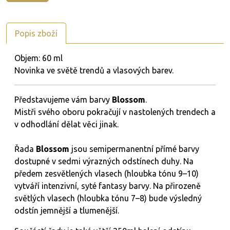
Popis zboží
Objem: 60 ml
Novinka ve světě trendů a vlasových barev.
Představujeme vám barvy
Blossom
.
Mistři svého oboru pokračují v nastolených trendech a
v odhodlání dělat věci jinak.
Řada
Blossom
jsou semipermanentní přímé barvy
dostupné v sedmi výrazných odstínech duhy. Na
předem zesvětlených vlasech (hloubka tónu 9–10)
vytváří intenzivní, syté fantasy barvy. Na přirozeně
světlých vlasech (hloubka tónu 7–8) bude výsledný
odstín jemnější a tlumenější.