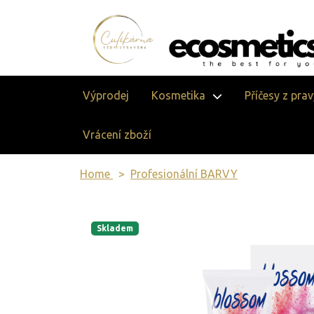
Výprodej
Kosmetika
Příčesy z pra
Vrácení zboží
Home
Profesionální BARVY
Skladem