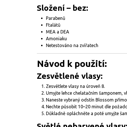
Složení – bez:
Parabenů
Ftalátů
MEA a DEA
Amoniaku
Netestováno na zvířatech
Návod k použití:
Zesvětlené vlasy:
Zesvětlete vlasy na úroveň 8.
Umyjte lehce chelatačním šamponem, vla
Naneste vybraný odstín Blossom přímo 
Nechte působit 10–20 minut dle požado
Důkladně opláchněte a poté umyjte šam
Světlé nebarvené vlasy