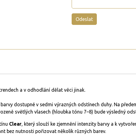
rendech a v odhodlání dělat věci jinak.
barvy dostupné v sedmi výrazných odstínech duhy. Na předem
řirozeně světlých vlasech (hloubka tónu 7–8) bude výsledný odst
stínu
Clear
, který slouží ke zjemnění intenzity barvy a k vytvo
iant bez nutnosti pořizovat několik různých barev.