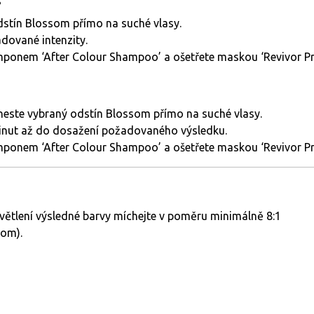
dstín Blossom přímo na suché vlasy.
dované intenzity.
ponem ‘After Colour Shampoo’ a ošetřete maskou ‘Revivor Pro
naneste vybraný odstín Blossom přímo na suché vlasy.
inut až do dosažení požadovaného výsledku.
ponem ‘After Colour Shampoo’ a ošetřete maskou ‘Revivor Pro
větlení výsledné barvy míchejte v poměru minimálně 8:1
som).