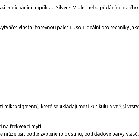
ssi
. Smícháním například Silver s Violet nebo přidáním malého
ytvářet vlastní barevnou paletu. Jsou ideální pro techniky jako
i mikropigmentů, které se ukládají mezi kutikulu a vnější vrst
i na frekvenci mytí.
 může lišit podle zvoleného odstínu, podkladové barvy vlasů, i