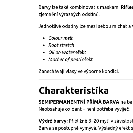
Barvy lze také kombinovat s maskami
Rifle
zjemnění výrazných odstínů.
Jednotlivé odstíny lze mezi sebou míchat a v
Colour melt
Root stretch
Oil on water
efekt
Mother of pearl
efekt
Zanechávají vlasy ve výborné kondici.
Charakteristika
SEMIPERMANENTNÍ PŘÍMÁ BARVA
na báz
Neobsahuje oxidant – není potřeba vyvíječ.
Výdrž barvy:
Přibližně 3–20 mytí v závislost
Barva se postupně vymývá. Výsledný efekt se