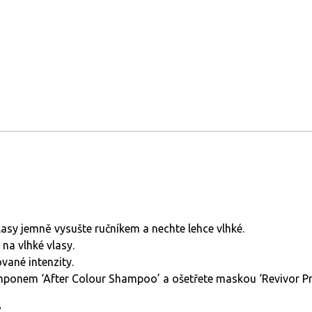
sy jemně vysušte ručníkem a nechte lehce vlhké.
na vlhké vlasy.
vané intenzity.
ponem ‘After Colour Shampoo’ a ošetřete maskou ‘Revivor Pro
: