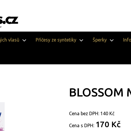
vých vlasů
Příčesy ze syntetiky
Šperky
Inf
BLOSSOM 
Cena bez DPH:
140 Kč
170 Kč
Cena s DPH: