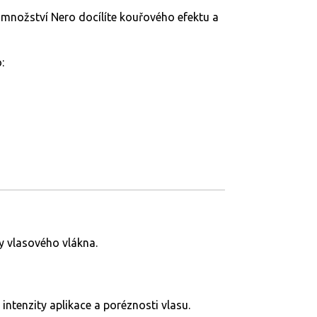
 množství Nero docílíte kouřového efektu a
:
vy vlasového vlákna.
ntenzity aplikace a poréznosti vlasu.