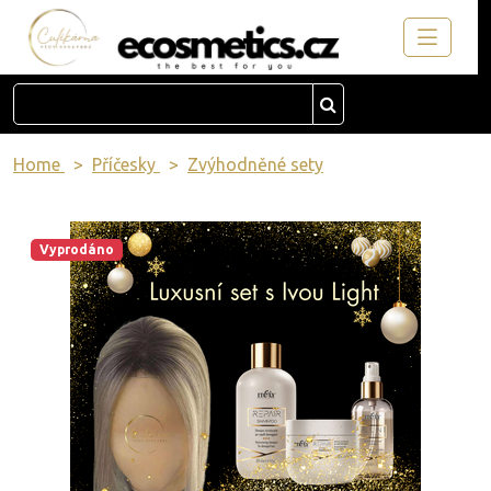
Home
Příčesky
Zvýhodněné sety
Vyprodáno