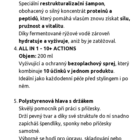
Speciální
restrukturalizační šampon
,
obohacený o silný koncentrát
proteinů a
peptidů
, který pomáhá vlasům znovu získat
sílu,
pružnost a vitalitu
.
Díky fermentované rýžové vodě zároveň
hydratuje a vyživuje
, aniž by je zatěžoval.
ALL IN 1 - 10+ ACTIONS
Objem:
200 ml
Vyživující a ochranný
bezoplachový sprej
, který
kombinuje
10 účinků v jednom produktu
.
Ideální jako každodenní péče před stylingem i po
něm.
Polystyrenová hlava s držákem
Skvělý pomocník při práci s příčesky.
Drží pevný tvar a díky své struktuře do ní snadno
zapícháš špendlíky, sponky nebo příčesky
samotné.
Výborně se hodí pro úpravu, skladování nebo