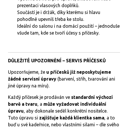
prezentaci vlasových doplňků.
Součástí je i držák, díky kterému si hlavu
pohodlně upevníš třeba ke stolu.
Ideální do salonu i na domácí použití – jednoduše
všude tam, kde se tvoří účesy s příčesky.
DŮLEŽITÉ UPOZORNĚNÍ – SERVIS PŘÍČESKŮ
Upozorňujeme, že
u příčesků již neposkytujeme
žádné servisní úpravy
(barvení, střih, tvarování ani
jiné úpravy na míru).
Každý příčesek je prodáván ve
standardní výchozí
barvě a tvaru
, a
může vyžadovat individuální
úpravu
, aby dokonale seděl konkrétní nositelce.
Tuto úpravu si
zajišťuje každá klientka sama
, a to
buď u své kadeřnice, nebo vlastními silami – dle svého