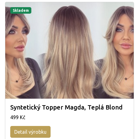
Skladem
Syntetický Topper Magda, Teplá Blond
499 Kč
Detail výrobku