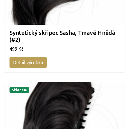
Syntetický skřipec Sasha, Tmavě Hnědá
(#2)
499 Kč
Detail výrobku
Skladem