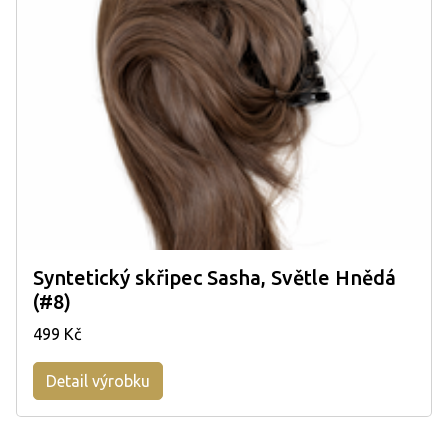
Syntetický skřipec Sasha, Světle Hnědá
(#8)
499 Kč
Detail výrobku